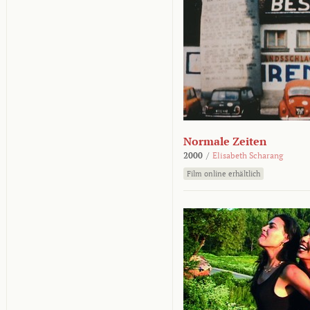
Normale Zeiten
2000
/
Elisabeth Scharang
Film online erhältlich