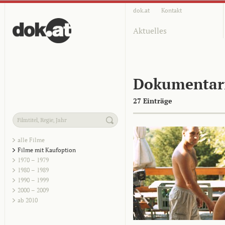
dok.at
Kontakt
Aktuelles
Dokumentar
27 Einträge
alle Filme
Filme mit Kaufoption
1970 – 1979
1980 – 1989
1990 – 1999
2000 – 2009
ab 2010