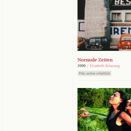
Normale Zeiten
2000
/
Elisabeth Scharang
Film online erhältlich