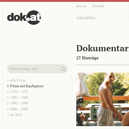
dok.at
Kontakt
Aktuelles
Dokumentar
27 Einträge
alle Filme
Filme mit Kaufoption
1970 – 1979
1980 – 1989
1990 – 1999
2000 – 2009
ab 2010