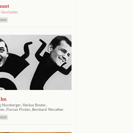
emmt
 Geyrhalter
tlich
ilm
g Murnberger,
Markus Binder,
ner,
Florian Flicker,
Bernhard Weirather
tlich