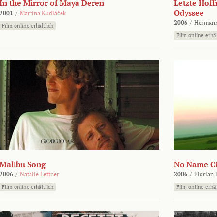
In the Mirror of Maya Deren
Letzte Hoff
Odyssee
2001
/
Martina Kudláček
2006
/
Hermann
Film online erhältlich
Film online erhäl
Malibu Song
No Name Ci
2006
/
Natalie Lettner
2006
/
Florian 
Film online erhältlich
Film online erhäl