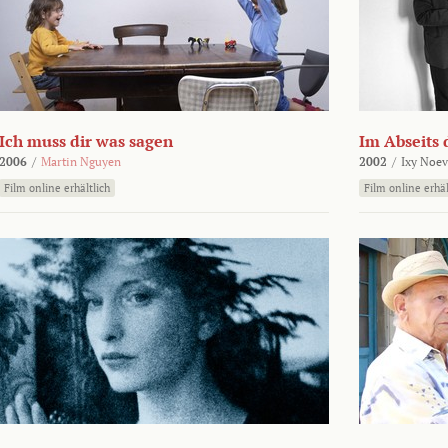
Ich muss dir was sagen
Im Abseits 
2006
/
Martin Nguyen
2002
/
Ixy Noev
Film online erhältlich
Film online erhäl