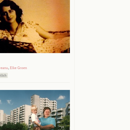
ceanu
,
Elke Groen
tlich