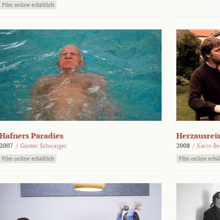
Film online erhältlich
Hafners Paradies
Herzausrei
2007
/
Günter Schwaiger
2008
/
Karin Be
Film online erhältlich
Film online erhäl