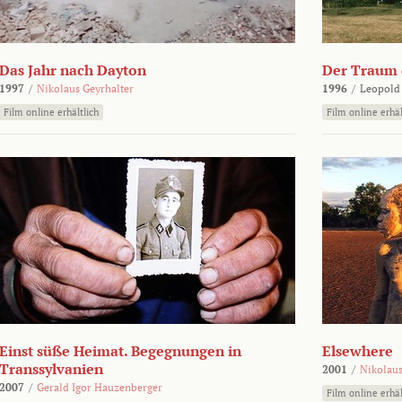
Das Jahr nach Dayton
Der Traum d
1997
/
Nikolaus Geyrhalter
1996
/
Leopold
Film online erhältlich
Film online erhäl
Einst süße Heimat. Begegnungen in
Elsewhere
Transsylvanien
2001
/
Nikolaus
2007
/
Gerald Igor Hauzenberger
Film online erhäl