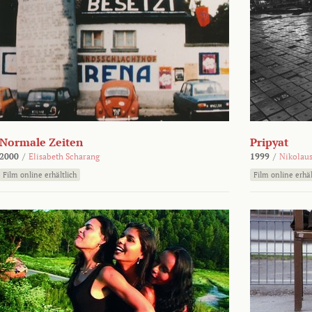
Normale Zeiten
Pripyat
2000
/
Elisabeth Scharang
1999
/
Nikolaus
Film online erhältlich
Film online erhäl