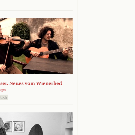
sser. Neues vom Wienerlied
rger
tlich