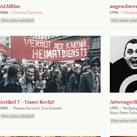
ALMfilm
angeschw
2006
/
Gundula Daxecker
1994
/
Nikolaus
Film online erhältlich
Film online erhäl
Artikel 7 – Unser Recht!
Attwengerf
2005
/
Thomas Korschil,
Eva Simmler
1995
/
Wolfgan
Hans-Peter Falk
Film online erhältlich
Film online erhäl