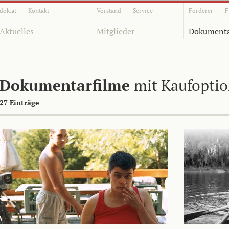
dok.at
Kontakt
Vorstand
Service
Förderer
F
Aktuelles
Mitglieder
Dokumenta
Dokumentarfilme
mit Kaufopti
27 Einträge