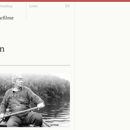
ilmshop
Links
EN
rfilme
on