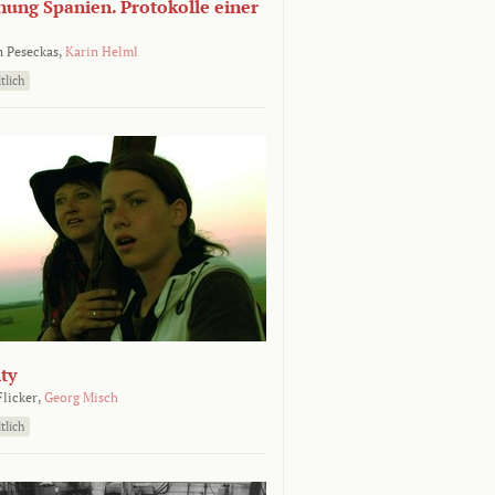
nung Spanien. Protokolle einer
 Peseckas,
Karin Helml
tlich
ty
Flicker,
Georg Misch
tlich