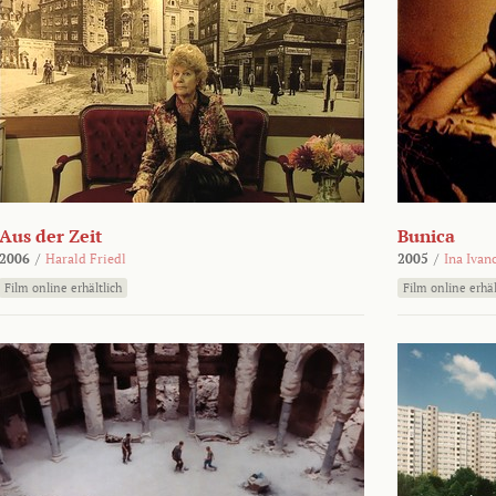
Aus der Zeit
Bunica
2006
/
Harald Friedl
2005
/
Ina Ivan
Film online erhältlich
Film online erhäl