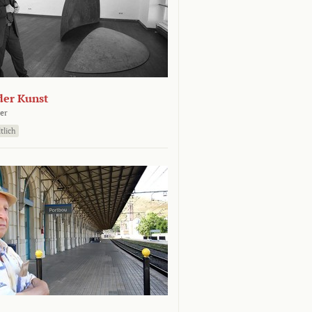
der Kunst
er
tlich