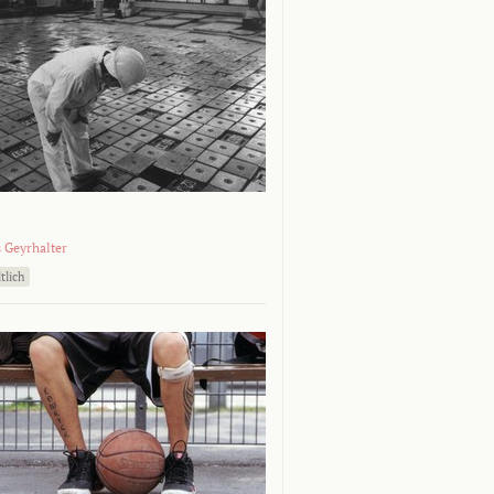
 Geyrhalter
tlich