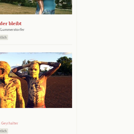
er bleibt
 Lummerstorfer
tlich
 Geyrhalter
tlich