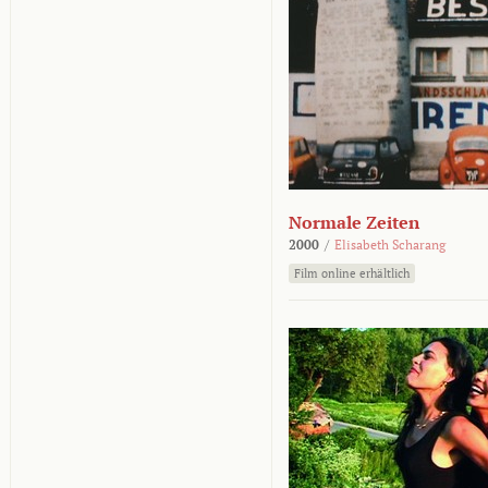
Normale Zeiten
2000
/
Elisabeth Scharang
Film online erhältlich