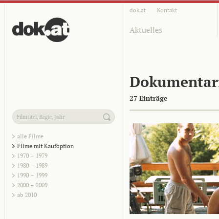
dok.at
Kontakt
Aktuelles
Dokumentar
27 Einträge
alle Filme
Filme mit Kaufoption
1970 – 1979
1980 – 1989
1990 – 1999
2000 – 2009
ab 2010