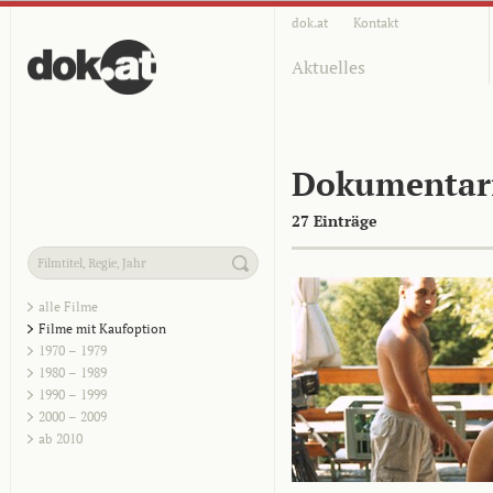
dok.at
Kontakt
Aktuelles
Dokumentar
27 Einträge
alle Filme
Filme mit Kaufoption
1970 – 1979
1980 – 1989
1990 – 1999
2000 – 2009
ab 2010