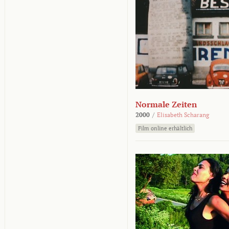
Normale Zeiten
2000
/
Elisabeth Scharang
Film online erhältlich