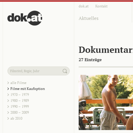
dok.at
Kontakt
Aktuelles
Dokumentar
27 Einträge
alle Filme
Filme mit Kaufoption
1970 – 1979
1980 – 1989
1990 – 1999
2000 – 2009
ab 2010