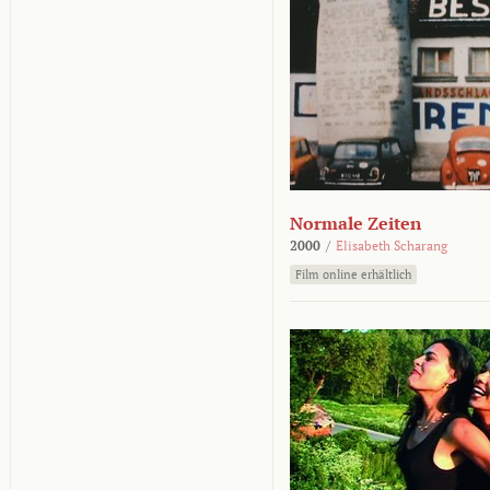
Normale Zeiten
2000
/
Elisabeth Scharang
Film online erhältlich