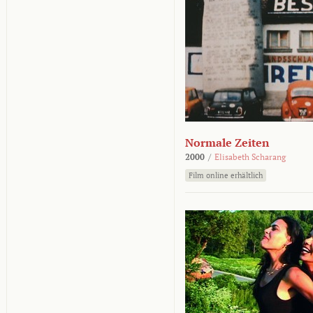
Normale Zeiten
2000
/
Elisabeth Scharang
Film online erhältlich