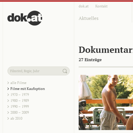
dok.at
Kontakt
Aktuelles
Dokumentar
27 Einträge
alle Filme
Filme mit Kaufoption
1970 – 1979
1980 – 1989
1990 – 1999
2000 – 2009
ab 2010