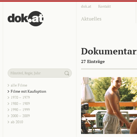
dok.at
Kontakt
Aktuelles
Dokumentar
27 Einträge
alle Filme
Filme mit Kaufoption
1970 – 1979
1980 – 1989
1990 – 1999
2000 – 2009
ab 2010