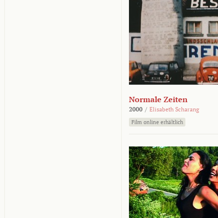
Normale Zeiten
2000
/
Elisabeth Scharang
Film online erhältlich