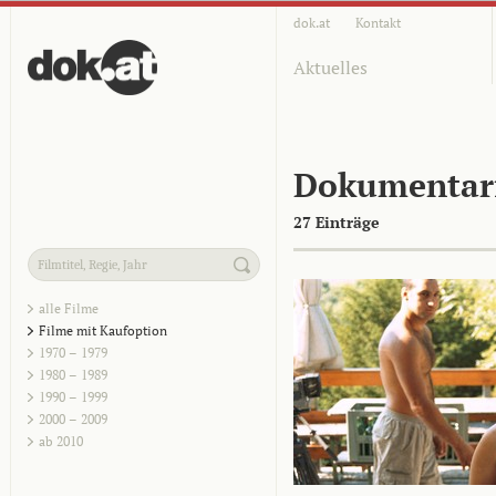
dok.at
Kontakt
Aktuelles
Dokumentar
27 Einträge
alle Filme
Filme mit Kaufoption
1970 – 1979
1980 – 1989
1990 – 1999
2000 – 2009
ab 2010