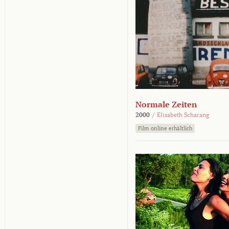
Normale Zeiten
2000
/
Elisabeth Scharang
Film online erhältlich