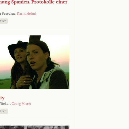
nung Spanien. Protokolle einer
 Peseckas,
Karin Helml
tlich
ty
Flicker,
Georg Misch
tlich