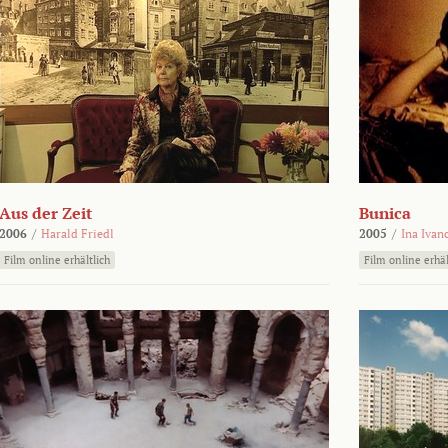
Aus der Zeit
Bunica
2006
/
Harald Friedl
2005
/
Ina Ivan
Film online erhältlich
Film online erhäl