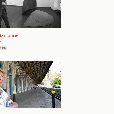
der Kunst
er
tlich