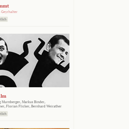
emmt
 Geyrhalter
tlich
ilm
g Murnberger,
Markus Binder,
ner,
Florian Flicker,
Bernhard Weirather
tlich