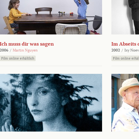
Ich muss dir was sagen
Im Abseits 
2006
/
Martin Nguyen
2002
/
Ixy Noev
Film online erhältlich
Film online erhäl