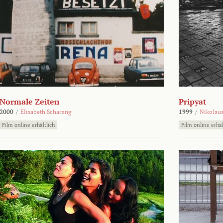
Normale Zeiten
Pripyat
2000
/
Elisabeth Scharang
1999
/
Nikolaus
Film online erhältlich
Film online erhäl