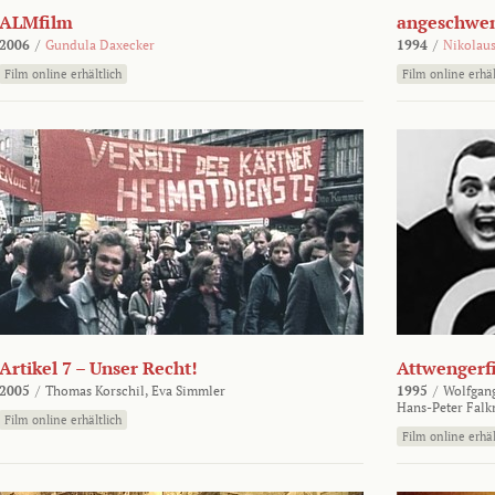
ALMfilm
angeschw
2006
/
Gundula Daxecker
1994
/
Nikolaus
Film online erhältlich
Film online erhäl
Artikel 7 – Unser Recht!
Attwengerf
2005
/
Thomas Korschil,
Eva Simmler
1995
/
Wolfgan
Hans-Peter Falk
Film online erhältlich
Film online erhäl