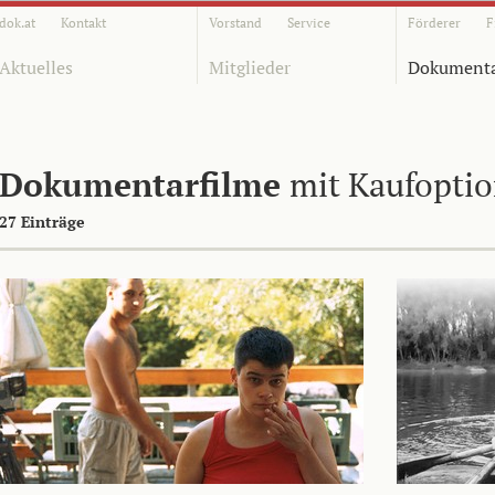
dok.at
Kontakt
Vorstand
Service
Förderer
F
Aktuelles
Mitglieder
Dokumenta
Dokumentarfilme
mit Kaufopti
27 Einträge