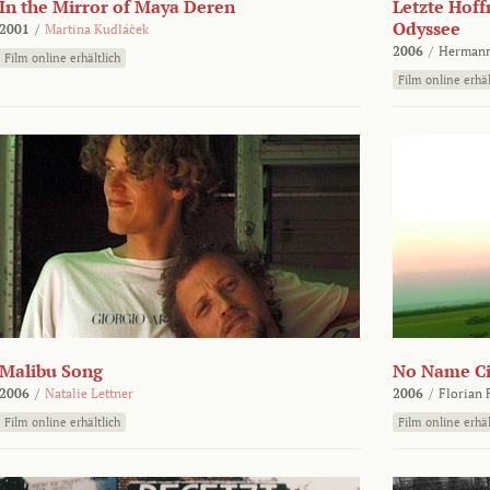
In the Mirror of Maya Deren
Letzte Hoff
Odyssee
2001
/
Martina Kudláček
2006
/
Hermann
Film online erhältlich
Film online erhäl
Malibu Song
No Name Ci
2006
/
Natalie Lettner
2006
/
Florian 
Film online erhältlich
Film online erhäl