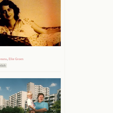
ceanu
,
Elke Groen
tlich