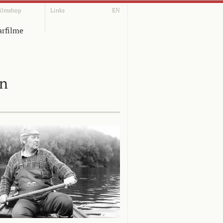
ilmshop
Links
EN
rfilme
on