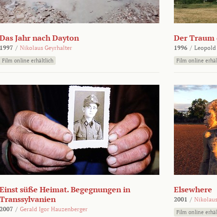
Das Jahr nach Dayton
Der Traum d
1997
/
Nikolaus Geyrhalter
1996
/
Leopold
Film online erhältlich
Film online erhäl
Einst süße Heimat. Begegnungen in
Elsewhere
Transsylvanien
2001
/
Nikolaus
2007
/
Gerald Igor Hauzenberger
Film online erhäl