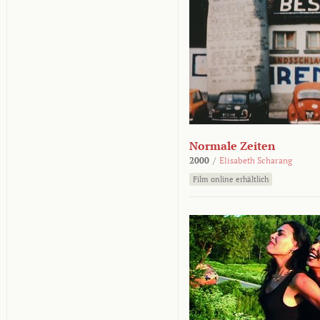
Normale Zeiten
2000
/
Elisabeth Scharang
Film online erhältlich