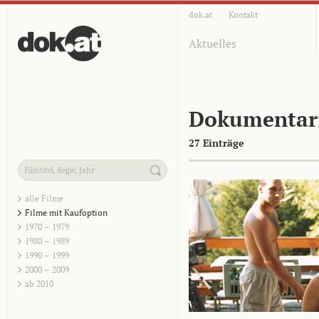
dok.at
Kontakt
Aktuelles
Dokumentar
27 Einträge
alle Filme
Filme mit Kaufoption
1970 – 1979
1980 – 1989
1990 – 1999
2000 – 2009
ab 2010