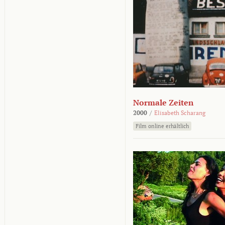
Normale Zeiten
2000
/
Elisabeth Scharang
Film online erhältlich