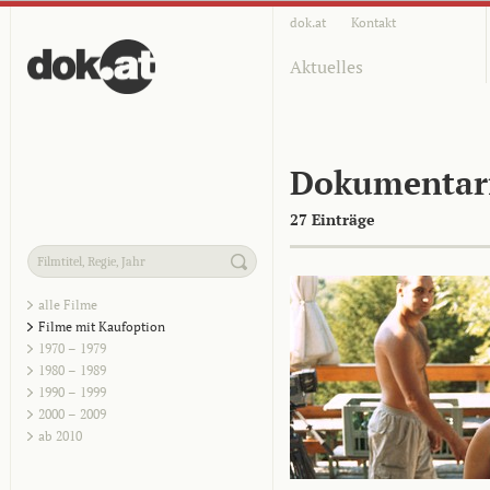
dok.at
Kontakt
Aktuelles
Dokumentar
27 Einträge
alle Filme
Filme mit Kaufoption
1970 – 1979
1980 – 1989
1990 – 1999
2000 – 2009
ab 2010