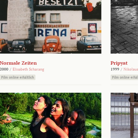
Normale Zeiten
Pripyat
2000
/
Elisabeth Scharang
1999
/
Nikolaus
Film online erhältlich
Film online erhäl