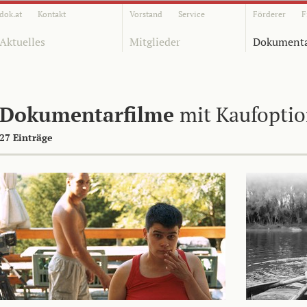
dok.at
Kontakt
Vorstand
Service
Förderer
F
Aktuelles
Mitglieder
Dokumenta
Dokumentarfilme
mit Kaufopti
27 Einträge