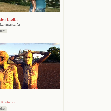
er bleibt
 Lummerstorfer
tlich
 Geyrhalter
tlich