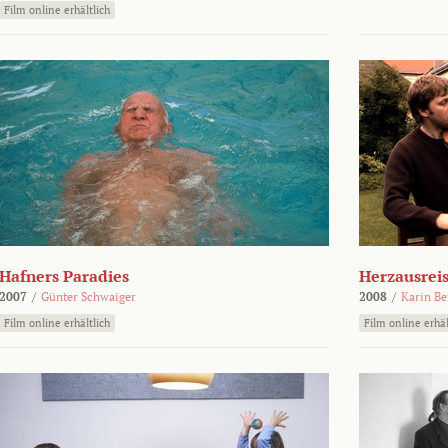
Film online erhältlich
Hafners Paradies
Herzausrei
2007
/
Günter Schwaiger
2008
/
Karin Be
Film online erhältlich
Film online erhäl