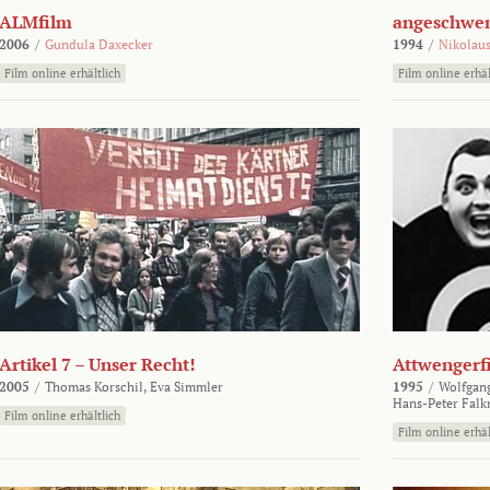
ALMfilm
angeschw
2006
/
Gundula Daxecker
1994
/
Nikolaus
Film online erhältlich
Film online erhäl
Artikel 7 – Unser Recht!
Attwengerf
2005
/
Thomas Korschil,
Eva Simmler
1995
/
Wolfgan
Hans-Peter Falk
Film online erhältlich
Film online erhäl