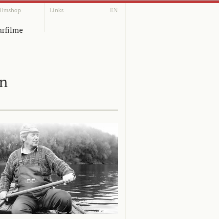
ilmshop
Links
EN
rfilme
on