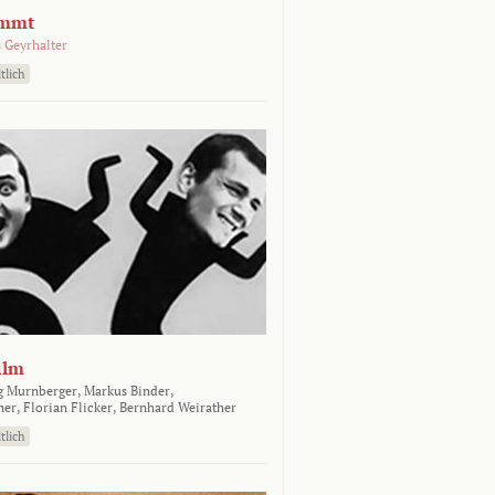
emmt
 Geyrhalter
tlich
ilm
g Murnberger,
Markus Binder,
ner,
Florian Flicker,
Bernhard Weirather
tlich