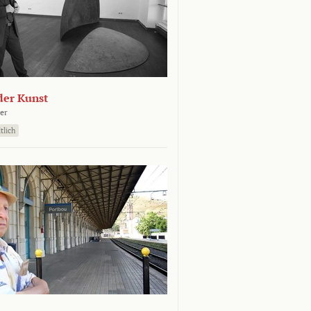
der Kunst
er
tlich