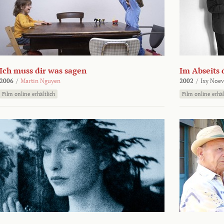
Ich muss dir was sagen
Im Abseits 
2006
/
Martin Nguyen
2002
/
Ixy Noev
Film online erhältlich
Film online erhäl