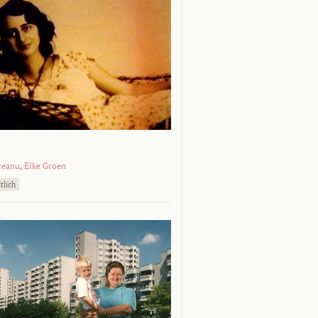
ceanu
,
Elke Groen
tlich