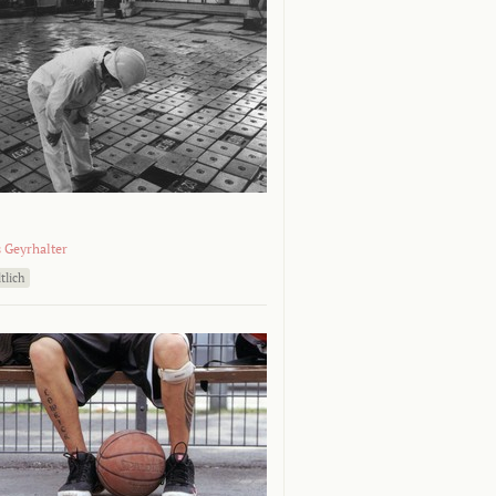
 Geyrhalter
tlich