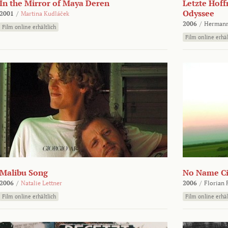
In the Mirror of Maya Deren
Letzte Hoff
Odyssee
2001
/
Martina Kudláček
2006
/
Hermann
Film online erhältlich
Film online erhäl
Malibu Song
No Name Ci
2006
/
Natalie Lettner
2006
/
Florian 
Film online erhältlich
Film online erhäl