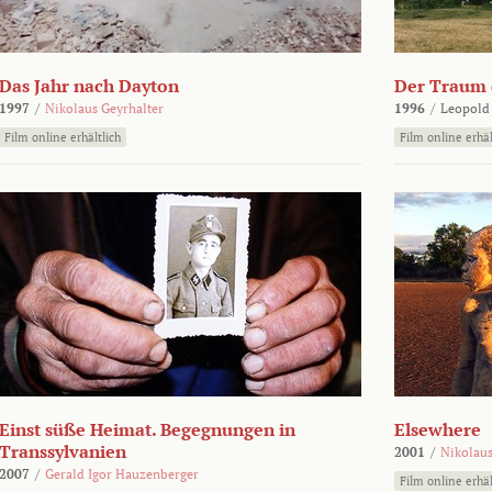
Das Jahr nach Dayton
Der Traum d
1997
/
Nikolaus Geyrhalter
1996
/
Leopold
Film online erhältlich
Film online erhäl
Einst süße Heimat. Begegnungen in
Elsewhere
Transsylvanien
2001
/
Nikolaus
2007
/
Gerald Igor Hauzenberger
Film online erhäl