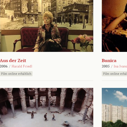
Aus der Zeit
Bunica
2006
/
Harald Friedl
2005
/
Ina Ivan
Film online erhältlich
Film online erhäl