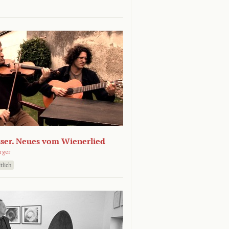
sser. Neues vom Wienerlied
rger
tlich