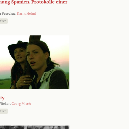
nung Spanien. Protokolle einer
 Peseckas,
Karin Helml
tlich
ty
Flicker,
Georg Misch
tlich