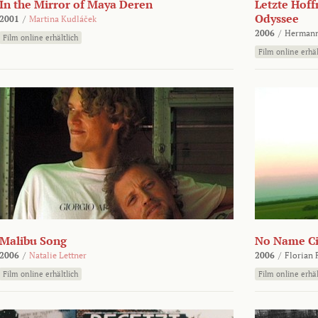
In the Mirror of Maya Deren
Letzte Hoff
Odyssee
2001
/
Martina Kudláček
2006
/
Hermann
Film online erhältlich
Film online erhäl
Malibu Song
No Name Ci
2006
/
Natalie Lettner
2006
/
Florian 
Film online erhältlich
Film online erhäl