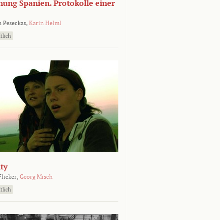
nung Spanien. Protokolle einer
 Peseckas,
Karin Helml
tlich
ty
Flicker,
Georg Misch
tlich