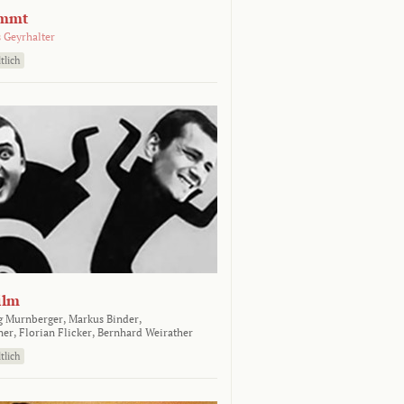
emmt
 Geyrhalter
tlich
ilm
g Murnberger,
Markus Binder,
ner,
Florian Flicker,
Bernhard Weirather
tlich