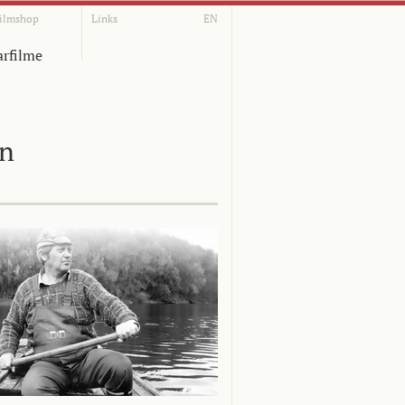
ilmshop
Links
EN
rfilme
on