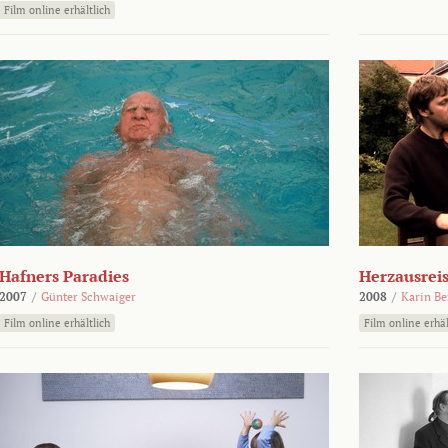
Film online erhältlich
Hafners Paradies
Herzausrei
2007
/
Günter Schwaiger
2008
/
Karin Be
Film online erhältlich
Film online erhäl