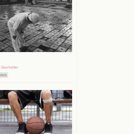
 Geyrhalter
tlich