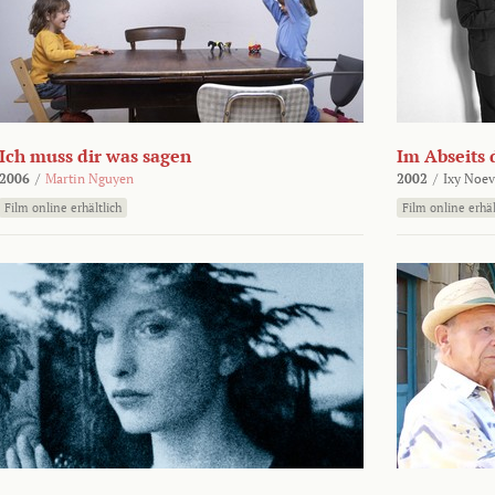
Ich muss dir was sagen
Im Abseits 
2006
/
Martin Nguyen
2002
/
Ixy Noev
Film online erhältlich
Film online erhäl