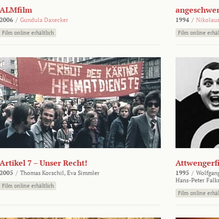
ALMfilm
angeschw
2006
/
Gundula Daxecker
1994
/
Nikolaus
Film online erhältlich
Film online erhäl
Artikel 7 – Unser Recht!
Attwengerf
2005
/
Thomas Korschil,
Eva Simmler
1995
/
Wolfgan
Hans-Peter Falk
Film online erhältlich
Film online erhäl