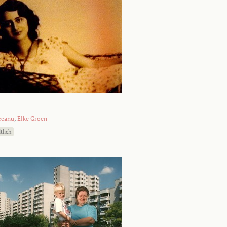
ceanu
,
Elke Groen
tlich