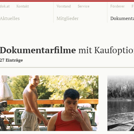
dok.at
Kontakt
Vorstand
Service
Förderer
F
Aktuelles
Mitglieder
Dokumenta
Dokumentarfilme
mit Kaufopti
27 Einträge