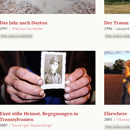
Das Jahr nach Dayton
Der Traum d
1997
/
Nikolaus Geyrhalter
1996
/
Leopold
Film online erhältlich
Film online erhäl
Einst süße Heimat. Begegnungen in
Elsewhere
Transsylvanien
2001
/
Nikolaus
2007
/
Gerald Igor Hauzenberger
Film online erhäl