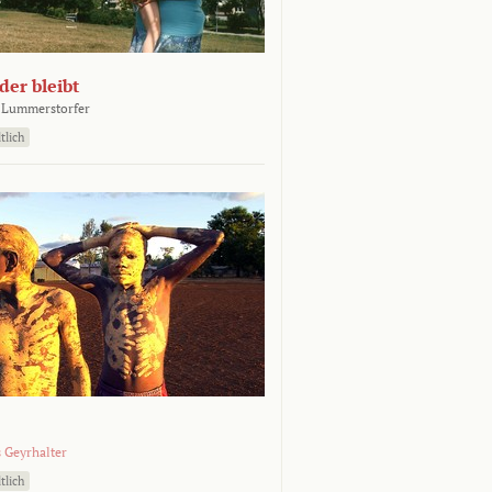
er bleibt
 Lummerstorfer
tlich
 Geyrhalter
tlich