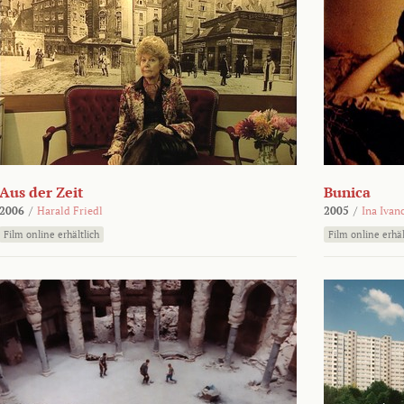
Aus der Zeit
Bunica
2006
/
Harald Friedl
2005
/
Ina Ivan
Film online erhältlich
Film online erhäl