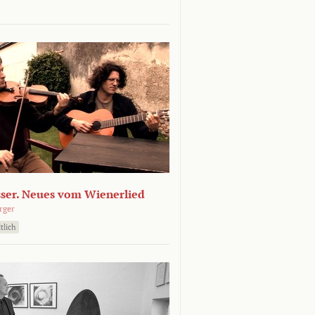
sser. Neues vom Wienerlied
rger
tlich