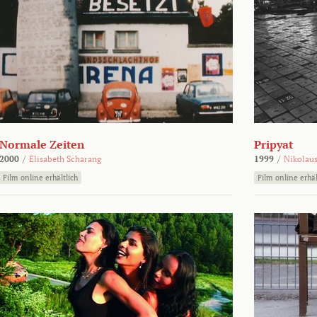
Normale Zeiten
Pripyat
2000
/
Elisabeth Scharang
1999
/
Nikolaus
Film online erhältlich
Film online erhäl