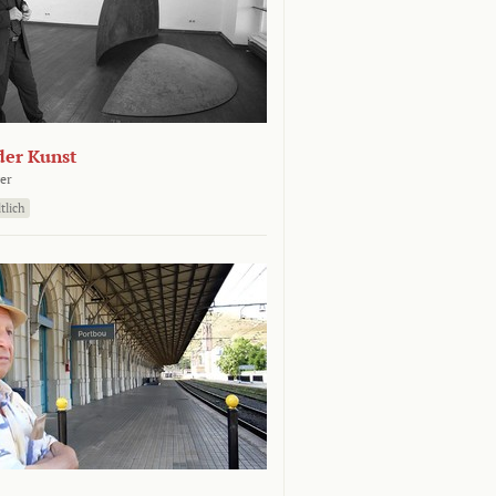
der Kunst
er
tlich