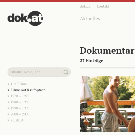
dok.at
Kontakt
Aktuelles
Dokumentar
27 Einträge
alle Filme
Filme mit Kaufoption
1970 – 1979
1980 – 1989
1990 – 1999
2000 – 2009
ab 2010