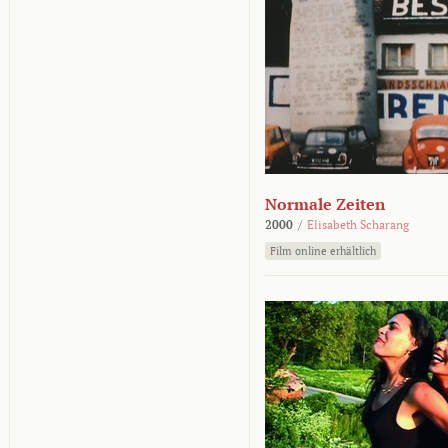
Normale Zeiten
2000
/
Elisabeth Scharang
Film online erhältlich