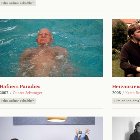
Film online erhältlich
Hafners Paradies
Herzausrei
2007
/
Günter Schwaiger
2008
/
Karin Be
Film online erhältlich
Film online erhäl