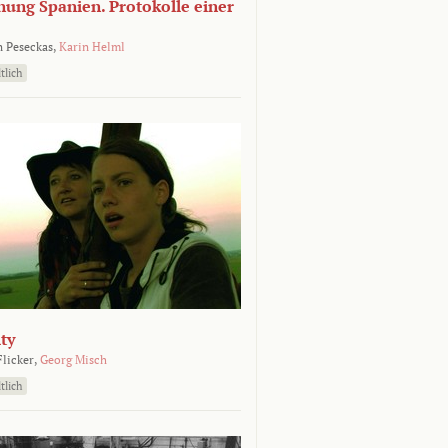
nung Spanien. Protokolle einer
 Peseckas,
Karin Helml
tlich
ty
Flicker,
Georg Misch
tlich