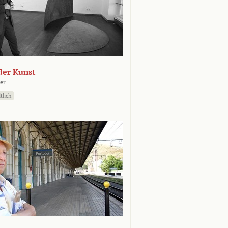
der Kunst
er
tlich