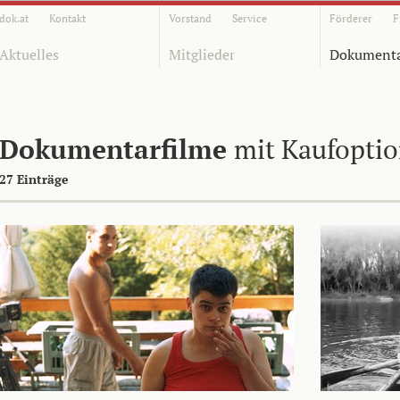
dok.at
Kontakt
Vorstand
Service
Förderer
F
Aktuelles
Mitglieder
Dokumenta
Dokumentarfilme
mit Kaufopti
27 Einträge