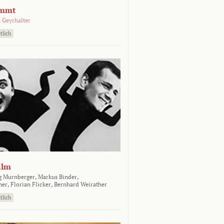
emmt
 Geyrhalter
tlich
ilm
g Murnberger,
Markus Binder,
ner,
Florian Flicker,
Bernhard Weirather
tlich