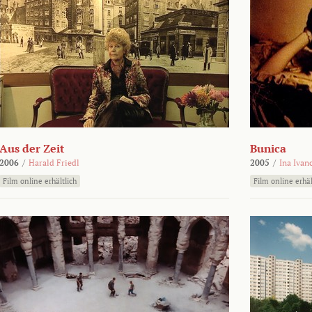
Aus der Zeit
Bunica
2006
/
Harald Friedl
2005
/
Ina Ivan
Film online erhältlich
Film online erhäl