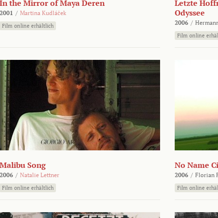
In the Mirror of Maya Deren
Letzte Hoff
Odyssee
2001
/
Martina Kudláček
2006
/
Hermann
Film online erhältlich
Film online erhäl
Malibu Song
No Name Ci
2006
/
Natalie Lettner
2006
/
Florian 
Film online erhältlich
Film online erhäl