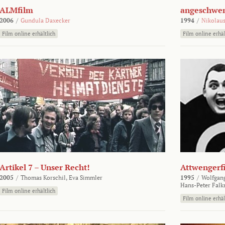
ALMfilm
angeschw
2006
/
Gundula Daxecker
1994
/
Nikolaus
Film online erhältlich
Film online erhäl
Artikel 7 – Unser Recht!
Attwengerf
2005
/
Thomas Korschil,
Eva Simmler
1995
/
Wolfgan
Hans-Peter Falk
Film online erhältlich
Film online erhäl