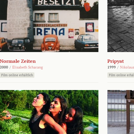
Normale Zeiten
Pripyat
2000
/
Elisabeth Scharang
1999
/
Nikolaus
Film online erhältlich
Film online erhäl