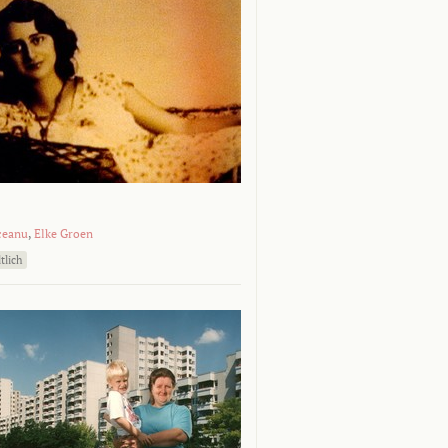
ceanu
,
Elke Groen
tlich