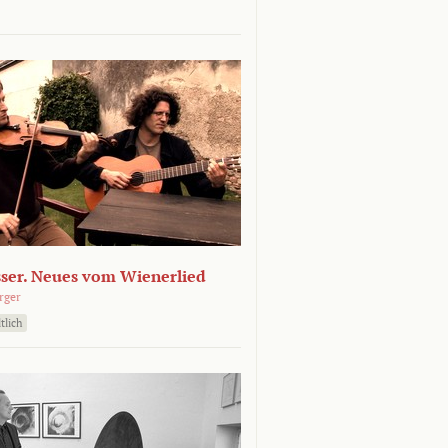
sser. Neues vom Wienerlied
rger
tlich