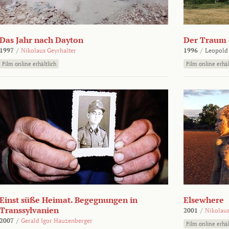
Das Jahr nach Dayton
Der Traum d
1997
/
Nikolaus Geyrhalter
1996
/
Leopold
Film online erhältlich
Film online erhäl
Einst süße Heimat. Begegnungen in
Elsewhere
Transsylvanien
2001
/
Nikolaus
2007
/
Gerald Igor Hauzenberger
Film online erhäl