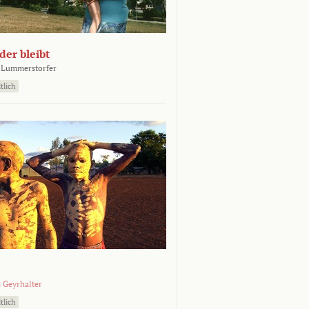
er bleibt
 Lummerstorfer
tlich
 Geyrhalter
tlich