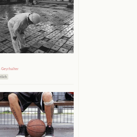
 Geyrhalter
tlich