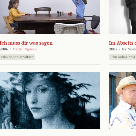
Ich muss dir was sagen
Im Abseits 
2006
/
Martin Nguyen
2002
/
Ixy Noev
Film online erhältlich
Film online erhäl