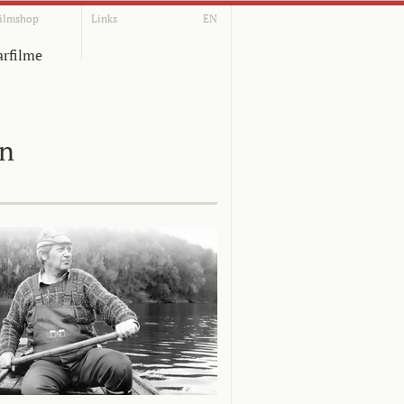
ilmshop
Links
EN
rfilme
on