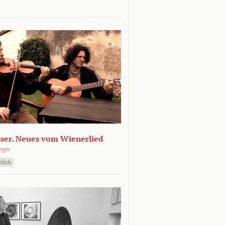
sser. Neues vom Wienerlied
rger
tlich