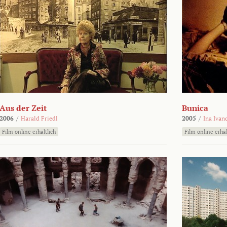
Aus der Zeit
Bunica
2006
/
Harald Friedl
2005
/
Ina Ivan
Film online erhältlich
Film online erhäl