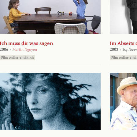
Ich muss dir was sagen
Im Abseits 
2006
/
Martin Nguyen
2002
/
Ixy Noev
Film online erhältlich
Film online erhäl