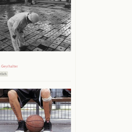
 Geyrhalter
tlich