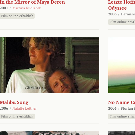
In the Mirror of Maya Deren
Letzte Hoff
Odyssee
2001
/
Martina Kudláček
2006
/
Hermann
Film online erhältlich
Film online erhäl
Malibu Song
No Name Ci
2006
/
Natalie Lettner
2006
/
Florian 
Film online erhältlich
Film online erhäl