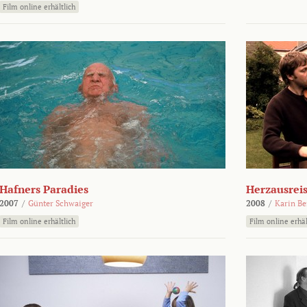
Film online erhältlich
Hafners Paradies
Herzausrei
2007
/
Günter Schwaiger
2008
/
Karin Be
Film online erhältlich
Film online erhäl