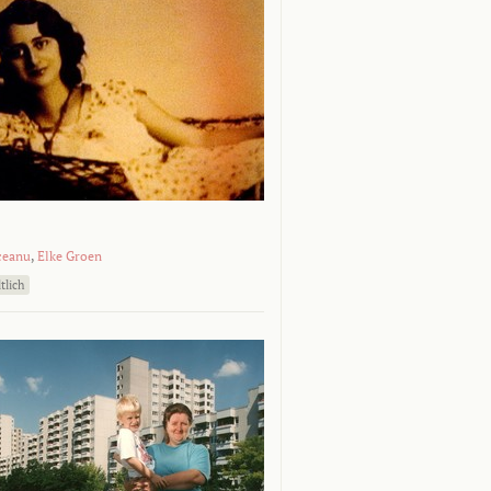
ceanu
,
Elke Groen
tlich