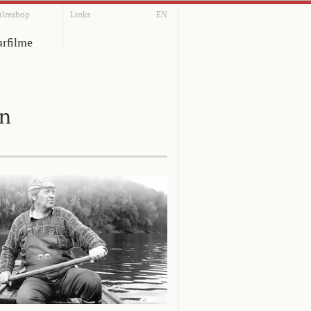
ilmshop
Links
EN
rfilme
on