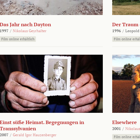
Das Jahr nach Dayton
Der Traum d
1997
/
Nikolaus Geyrhalter
1996
/
Leopold
Film online erhältlich
Film online erhäl
Einst süße Heimat. Begegnungen in
Elsewhere
Transsylvanien
2001
/
Nikolaus
2007
/
Gerald Igor Hauzenberger
Film online erhäl