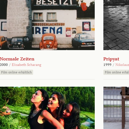
Normale Zeiten
Pripyat
2000
/
Elisabeth Scharang
1999
/
Nikolaus
Film online erhältlich
Film online erhäl