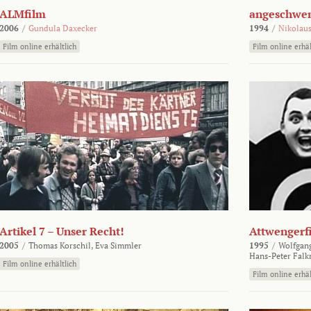
ALMfilm
angeschw
2006
/
Gundula Daxecker
1994
/
Nikolaus
Film online erhältlich
Film online erhäl
Artikel 7 – Unser Recht!
Attwengerf
2005
/
Thomas Korschil,
Eva Simmler
1995
/
Wolfgan
Hans-Peter Falk
Film online erhältlich
Film online erhäl