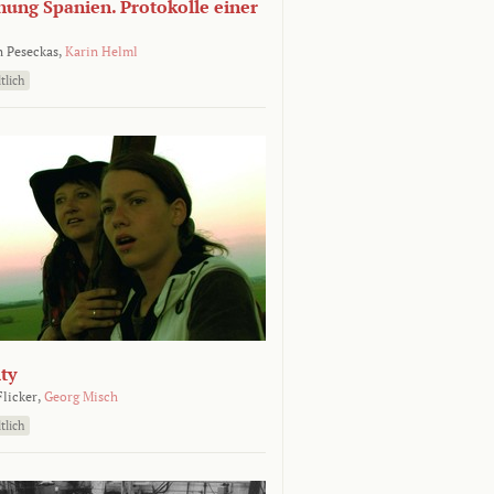
nung Spanien. Protokolle einer
 Peseckas,
Karin Helml
tlich
ty
Flicker,
Georg Misch
tlich