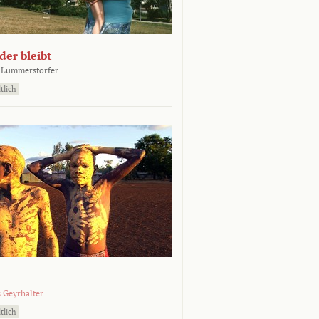
er bleibt
 Lummerstorfer
tlich
 Geyrhalter
tlich