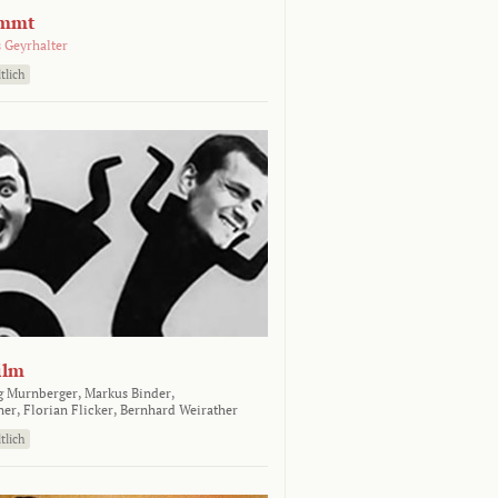
emmt
 Geyrhalter
tlich
ilm
g Murnberger,
Markus Binder,
ner,
Florian Flicker,
Bernhard Weirather
tlich