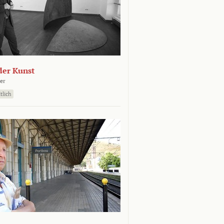
der Kunst
er
tlich