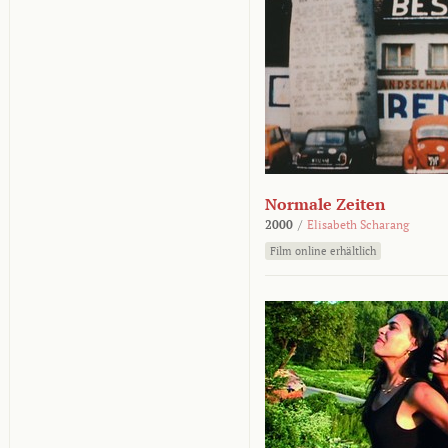
Normale Zeiten
2000
/
Elisabeth Scharang
Film online erhältlich