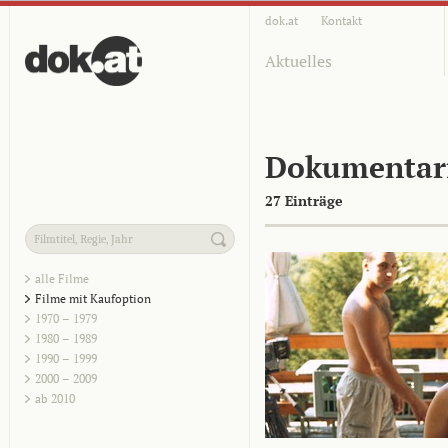
dok.at
Kontakt
Aktuelles
Dokumentar
27 Einträge
alle Filme
Filme mit Kaufoption
1970 – 1979
1980 – 1989
1990 – 1999
2000 – 2009
ab 2010