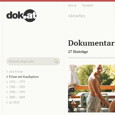
dok.at
Kontakt
Aktuelles
Dokumentar
27 Einträge
alle Filme
Filme mit Kaufoption
1970 – 1979
1980 – 1989
1990 – 1999
2000 – 2009
ab 2010