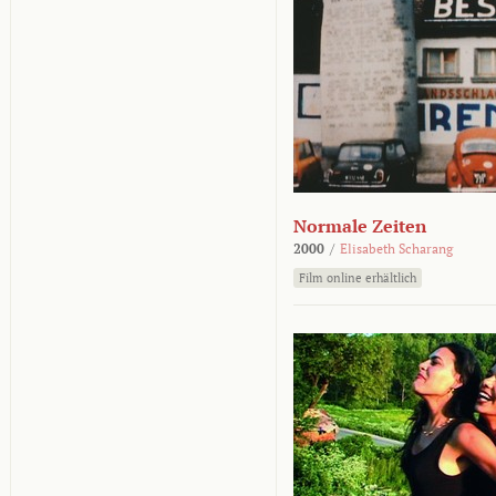
Normale Zeiten
2000
/
Elisabeth Scharang
Film online erhältlich