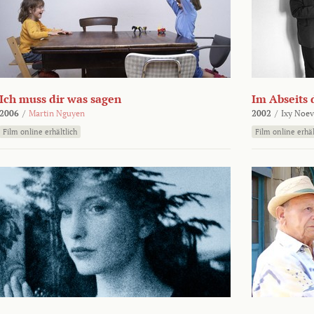
Ich muss dir was sagen
Im Abseits 
2006
/
Martin Nguyen
2002
/
Ixy Noev
Film online erhältlich
Film online erhäl