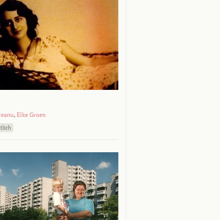
ceanu
,
Elke Groen
tlich