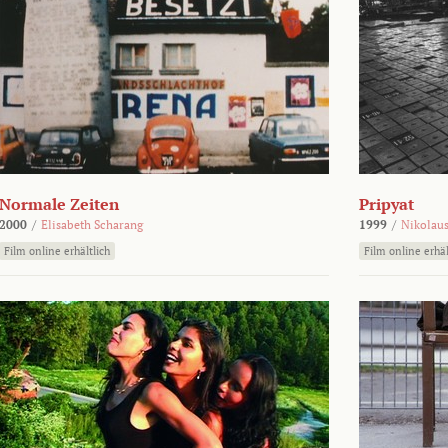
Normale Zeiten
Pripyat
2000
/
Elisabeth Scharang
1999
/
Nikolaus
Film online erhältlich
Film online erhäl