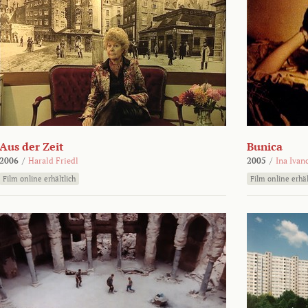
Aus der Zeit
Bunica
2006
/
Harald Friedl
2005
/
Ina Ivan
Film online erhältlich
Film online erhäl