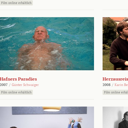
Film online erhältlich
Hafners Paradies
Herzausrei
2007
/
Günter Schwaiger
2008
/
Karin Be
Film online erhältlich
Film online erhäl