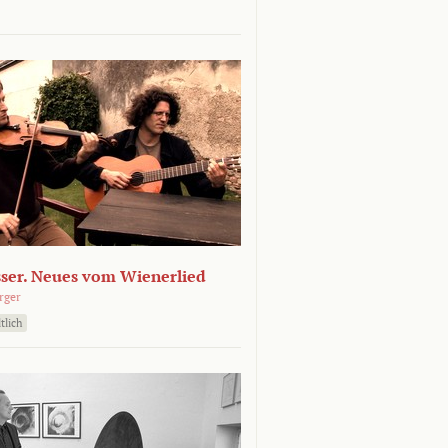
sser. Neues vom Wienerlied
rger
tlich