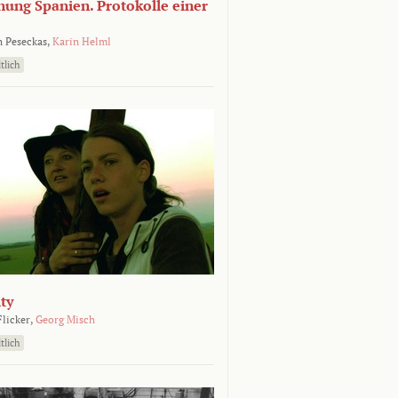
nung Spanien. Protokolle einer
 Peseckas,
Karin Helml
tlich
ty
Flicker,
Georg Misch
tlich