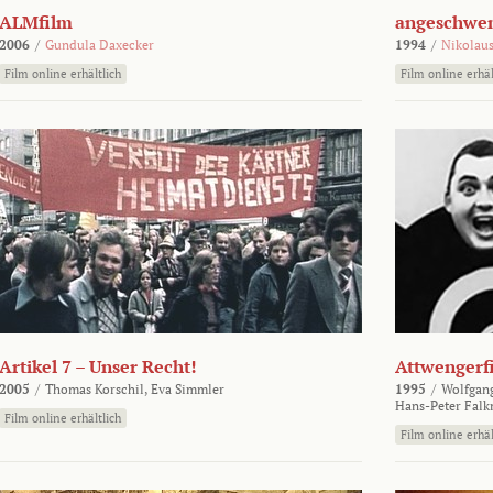
ALMfilm
angeschw
2006
/
Gundula Daxecker
1994
/
Nikolaus
Film online erhältlich
Film online erhäl
Artikel 7 – Unser Recht!
Attwengerf
2005
/
Thomas Korschil,
Eva Simmler
1995
/
Wolfgan
Hans-Peter Falk
Film online erhältlich
Film online erhäl