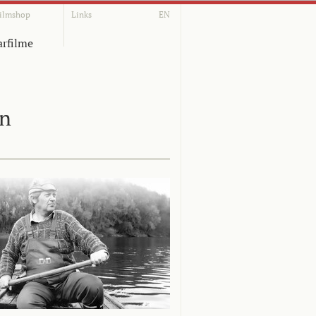
ilmshop
Links
EN
rfilme
on