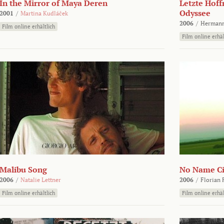
In the Mirror of Maya Deren
Letzte Hoff
Odyssee
2001
/
Martina Kudláček
2006
/
Hermann
Film online erhältlich
Film online erhäl
Malibu Song
No Name Ci
2006
/
Natalie Lettner
2006
/
Florian 
Film online erhältlich
Film online erhäl