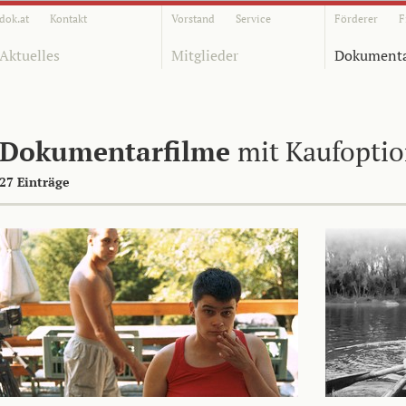
dok.at
Kontakt
Vorstand
Service
Förderer
F
Aktuelles
Mitglieder
Dokumenta
Dokumentarfilme
mit Kaufopti
27 Einträge