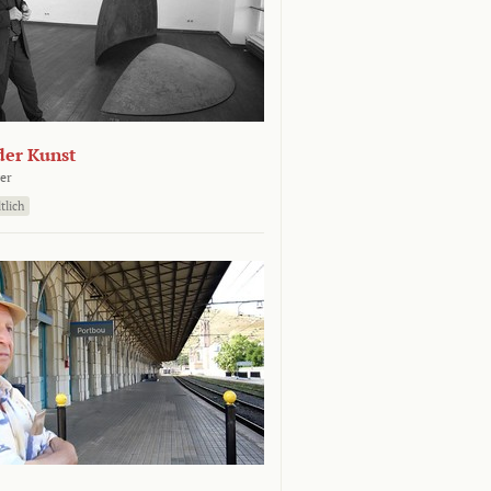
der Kunst
er
tlich