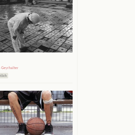
 Geyrhalter
tlich