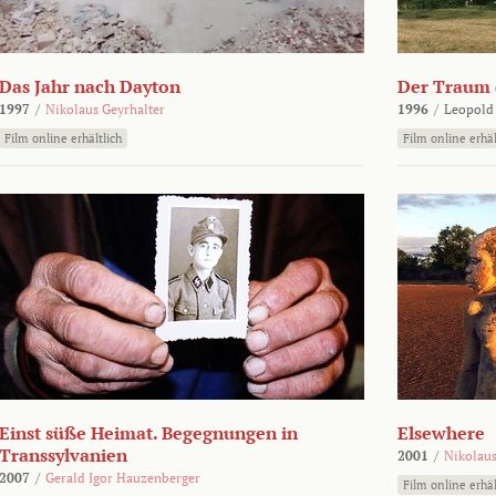
Das Jahr nach Dayton
Der Traum d
1997
/
Nikolaus Geyrhalter
1996
/
Leopold
Film online erhältlich
Film online erhäl
Einst süße Heimat. Begegnungen in
Elsewhere
Transsylvanien
2001
/
Nikolaus
2007
/
Gerald Igor Hauzenberger
Film online erhäl