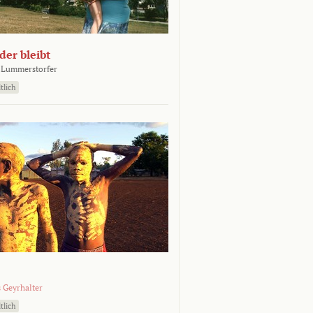
er bleibt
 Lummerstorfer
tlich
 Geyrhalter
tlich