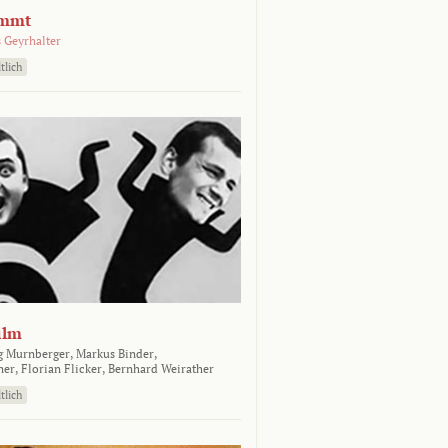
emmt
 Geyrhalter
tlich
ilm
g Murnberger,
Markus Binder,
ner,
Florian Flicker,
Bernhard Weirather
tlich