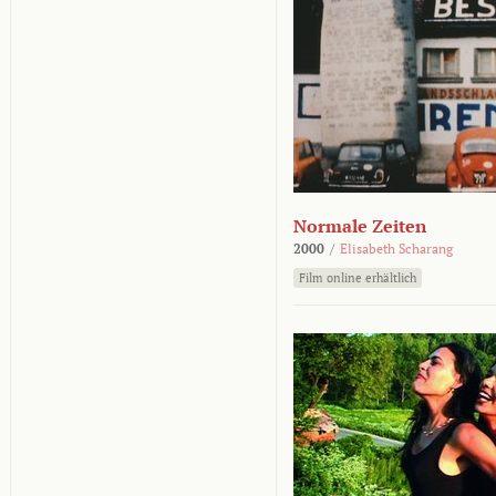
Normale Zeiten
2000
/
Elisabeth Scharang
Film online erhältlich