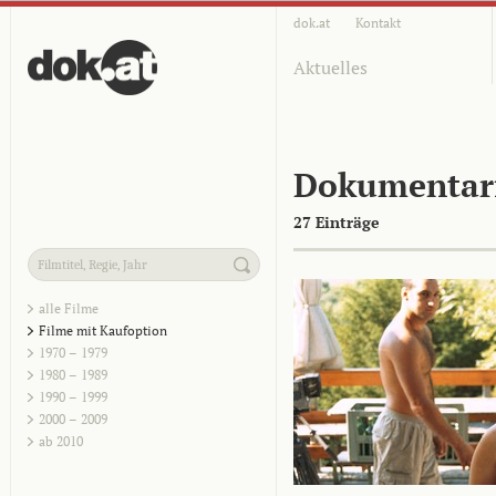
dok.at
Kontakt
Aktuelles
Dokumentar
27 Einträge
alle Filme
Filme mit Kaufoption
1970 – 1979
1980 – 1989
1990 – 1999
2000 – 2009
ab 2010