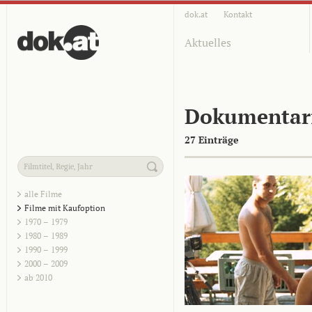
dok.at
Kontakt
Aktuelles
Dokumentar
27 Einträge
alle Filme
Filme mit Kaufoption
1970 – 1979
1980 – 1989
1990 – 1999
2000 – 2009
ab 2010