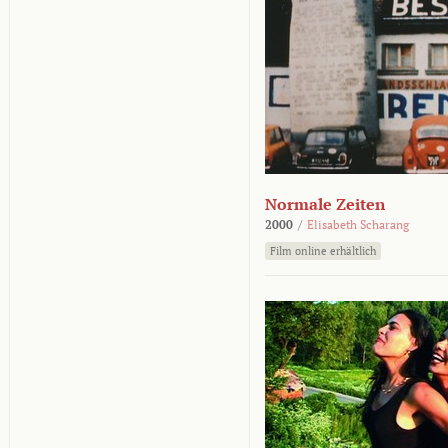
Normale Zeiten
2000
/
Elisabeth Scharang
Film online erhältlich