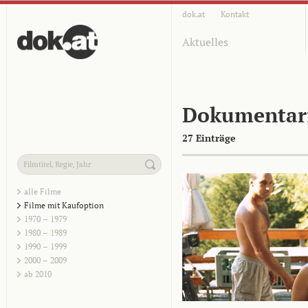
dok.at
Kontakt
Aktuelles
Dokumentar
27 Einträge
alle Filme
Filme mit Kaufoption
1970 – 1979
1980 – 1989
1990 – 1999
2000 – 2009
ab 2010