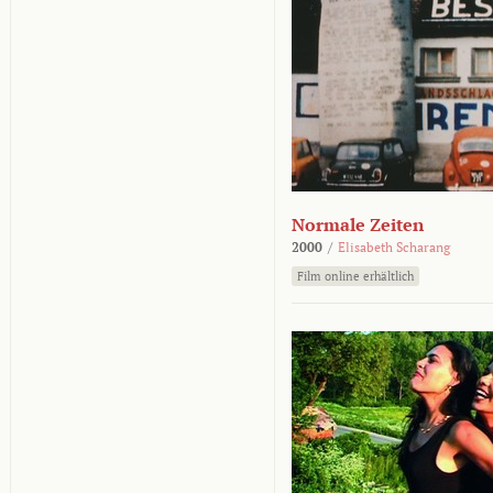
Normale Zeiten
2000
/
Elisabeth Scharang
Film online erhältlich