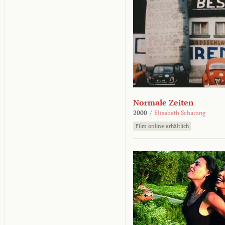
Normale Zeiten
2000
/
Elisabeth Scharang
Film online erhältlich