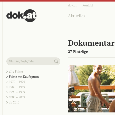
dok.at
Kontakt
Aktuelles
Dokumentar
27 Einträge
alle Filme
Filme mit Kaufoption
1970 – 1979
1980 – 1989
1990 – 1999
2000 – 2009
ab 2010