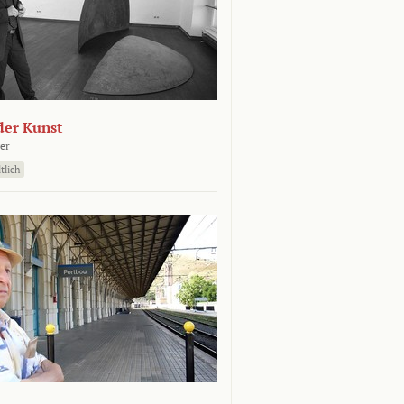
der Kunst
er
tlich