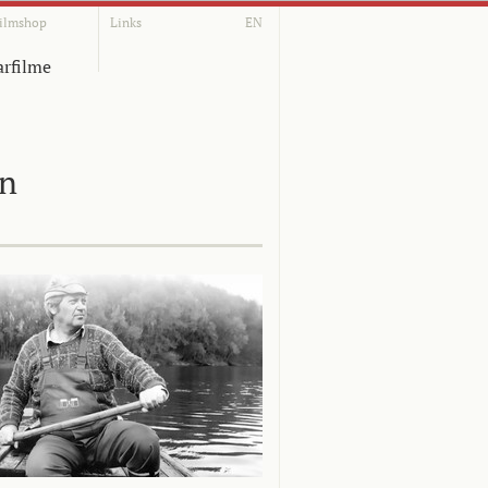
ilmshop
Links
EN
rfilme
on