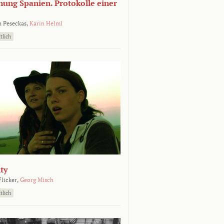
nung Spanien. Protokolle einer
 Peseckas,
Karin Helml
tlich
ty
Flicker,
Georg Misch
tlich