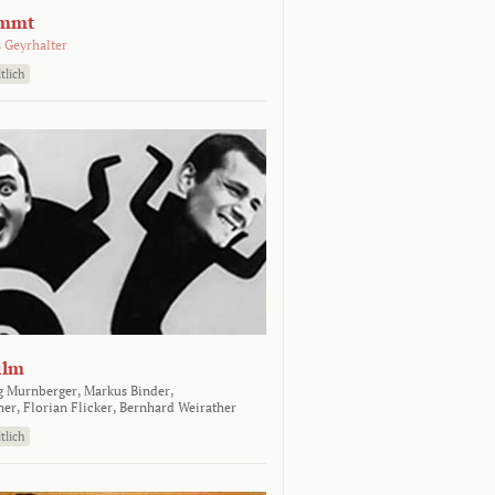
emmt
 Geyrhalter
tlich
ilm
g Murnberger,
Markus Binder,
ner,
Florian Flicker,
Bernhard Weirather
tlich