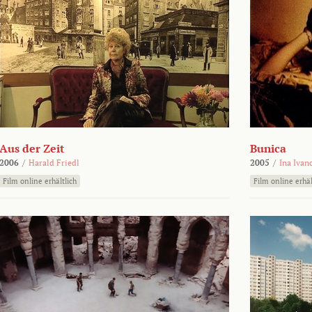
Aus der Zeit
Bunica
2006
/
Harald Friedl
2005
/
Ina Ivan
Film online erhältlich
Film online erhäl