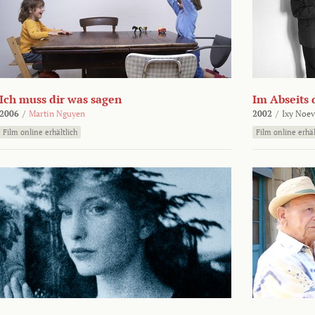
Ich muss dir was sagen
Im Abseits 
2006
/
Martin Nguyen
2002
/
Ixy Noev
Film online erhältlich
Film online erhäl