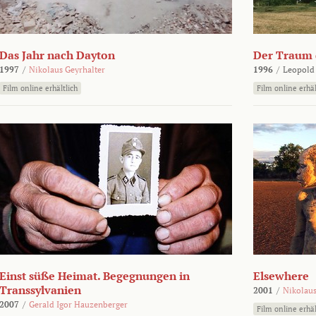
Das Jahr nach Dayton
Der Traum d
1997
/
Nikolaus Geyrhalter
1996
/
Leopold
Film online erhältlich
Film online erhäl
Einst süße Heimat. Begegnungen in
Elsewhere
Transsylvanien
2001
/
Nikolaus
2007
/
Gerald Igor Hauzenberger
Film online erhäl