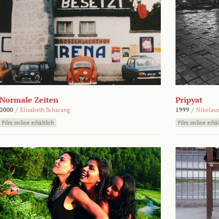
Normale Zeiten
Pripyat
2000
/
Elisabeth Scharang
1999
/
Nikolaus
Film online erhältlich
Film online erhäl