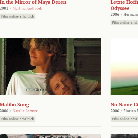
In the Mirror of Maya Deren
Letzte Hoff
Odyssee
2001
/
Martina Kudláček
2006
/
Hermann
Film online erhältlich
Film online erhäl
Malibu Song
No Name Ci
2006
/
Natalie Lettner
2006
/
Florian 
Film online erhältlich
Film online erhäl