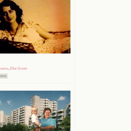
ceanu
,
Elke Groen
tlich