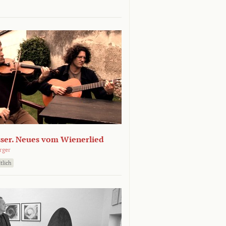
sser. Neues vom Wienerlied
rger
tlich