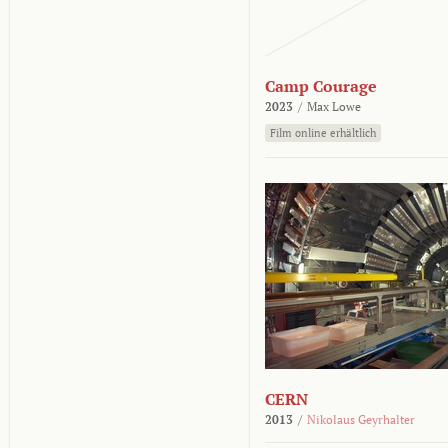
Camp Courage
2023
/
Max Lowe
Film online erhältlich
CERN
2013
/
Nikolaus Geyrhalter