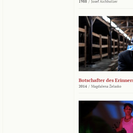
1988
/
Josef Aichholzer
Botschafter des Erinner
2014
/
Magdalena Żelasko