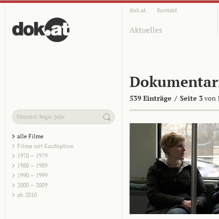
dok.at
Kontakt
Aktuelles
Dokumentar
539 Einträge
/
Seite 3
von 
alle Filme
Filme mit Kaufoption
1970 – 1979
1980 – 1989
1990 – 1999
2000 – 2009
ab 2010