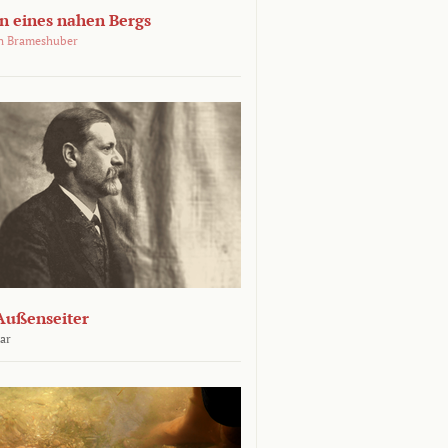
 eines nahen Bergs
an Brameshuber
Außenseiter
ar