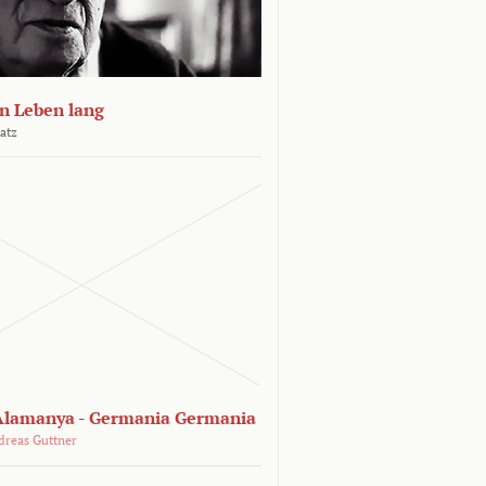
n Leben lang
atz
lamanya - Germania Germania
dreas Guttner