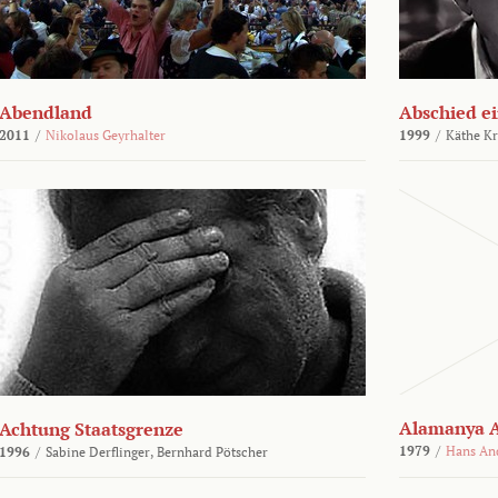
Abendland
Abschied ei
2011
/
Nikolaus Geyrhalter
1999
/
Käthe Kr
Alamanya A
Achtung Staatsgrenze
1979
/
Hans An
1996
/
Sabine Derflinger,
Bernhard Pötscher