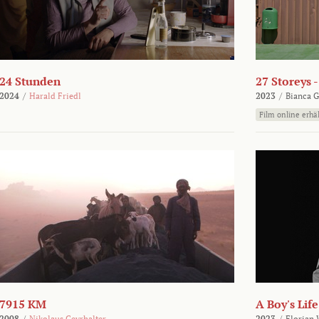
24 Stunden
27 Storeys 
2024
/
Harald Friedl
2023
/
Bianca G
Film online erhäl
7915 KM
A Boy's Life
2008
/
Nikolaus Geyrhalter
2023
/
Florian 