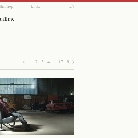
ilmshop
Links
EN
rfilme
1
2
3
4
…
17
18