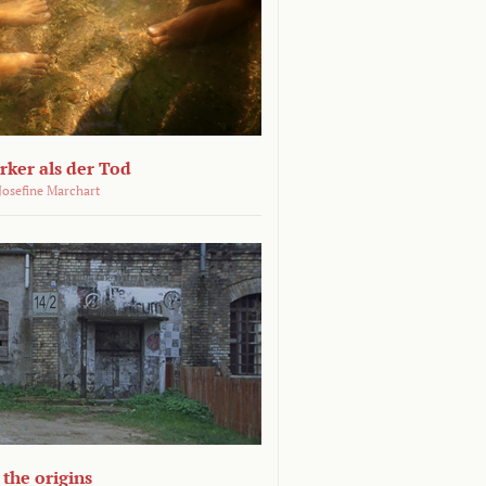
ärker als der Tod
 Josefine Marchart
the origins