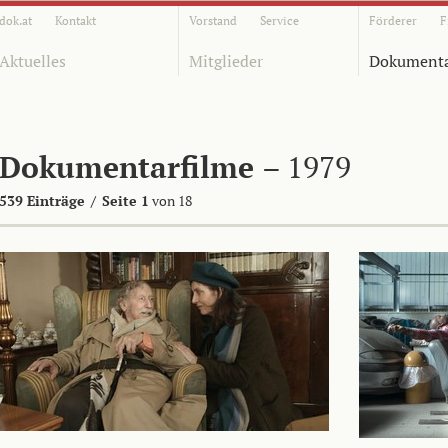
dok.at
Kontakt
Vorstand
Service
Förderer
F
Aktuelles
Mitglieder
Dokumenta
Dokumentarfilme
– 1979
539 Einträge
/
Seite 1
von 18