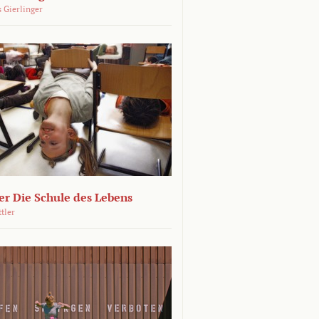
 Gierlinger
r Die Schule des Lebens
ttler