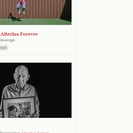
- Alterlaa Forever
leissinger
tlich
Weigensamer,
Christian Krönes