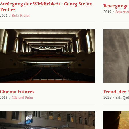
Auslegung der Wirklichkeit - Georg Stefan
Bewegungen
Troller
2019
/
Sebasti
2021
/
Ruth Rieser
Cinema Futures
Freud, der 
2016
/
Michael Palm
2025
/
Yair Qed