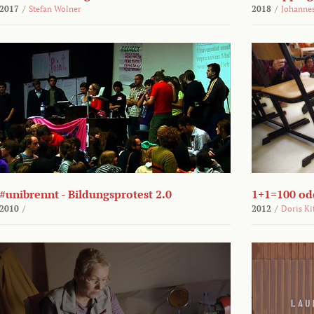
2017
/
Stefan Wolner
2018
/
Johannes
#unibrennt - Bildungsprotest 2.0
1+1=100 ode
2010
/
2012
/
Doris Ki