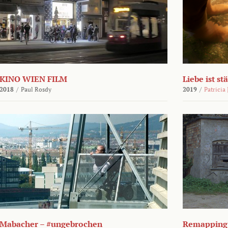
KINO WIEN FILM
Liebe ist st
2018
/
Paul Rosdy
2019
/
Patricia
Mabacher – #ungebrochen
Remapping 