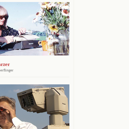
arzer
erflinger