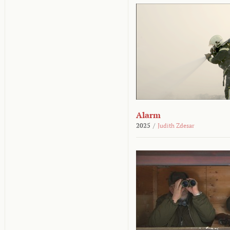
Alarm
2025
/
Judith Zdesar