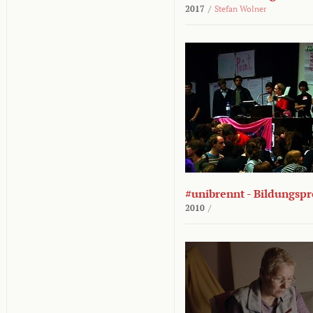
2017
/
Stefan Wolner
#unibrennt - Bildungspr
2010
/