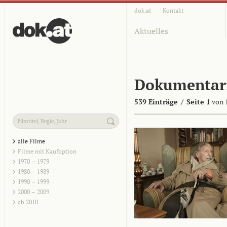
dok.at
Kontakt
Aktuelles
Dokumentar
539 Einträge
/
Seite 1
von 
alle Filme
Filme mit Kaufoption
1970 – 1979
1980 – 1989
1990 – 1999
2000 – 2009
ab 2010