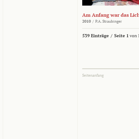
Am Anfang war das Lic
2010
/
P.A. Straubinger
539 Einträge
/
Seite 1
von 
Seitenanfang