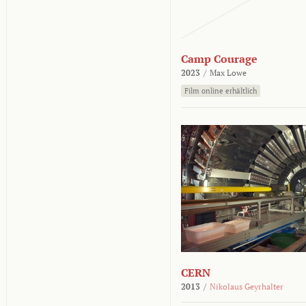
Camp Courage
2023
/
Max Lowe
Film online erhältlich
CERN
2013
/
Nikolaus Geyrhalter