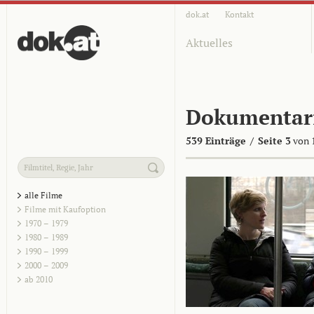
dok.at
Kontakt
Aktuelles
Dokumentar
539 Einträge
/
Seite 3
von 
alle Filme
Filme mit Kaufoption
1970 – 1979
1980 – 1989
1990 – 1999
2000 – 2009
ab 2010