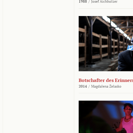
1988
/
Josef Aichholzer
Botschafter des Erinner
2014
/
Magdalena Żelasko