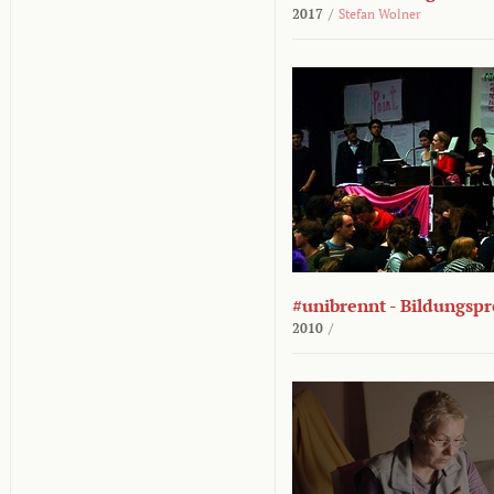
2017
/
Stefan Wolner
#unibrennt - Bildungspr
2010
/