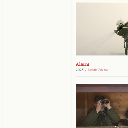
Alarm
2025
/
Judith Zdesar