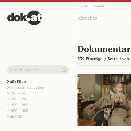
dok.at
Kontakt
Aktuelles
Dokumentar
539 Einträge
/
Seite 1
von 
alle Filme
Filme mit Kaufoption
1970 – 1979
1980 – 1989
1990 – 1999
2000 – 2009
ab 2010