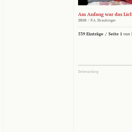
Am Anfang war das Lic
2010
/
P.A. Straubinger
539 Einträge
/
Seite 1
von 
Seitenanfang