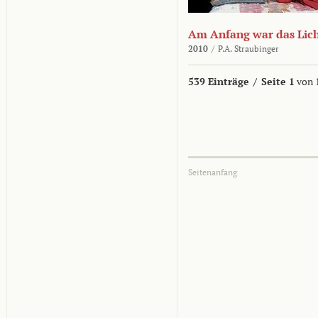
Am Anfang war das Lic
2010
/
P.A. Straubinger
539 Einträge
/
Seite 1
von 
Seitenanfang