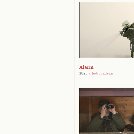
Alarm
2025
/
Judith Zdesar