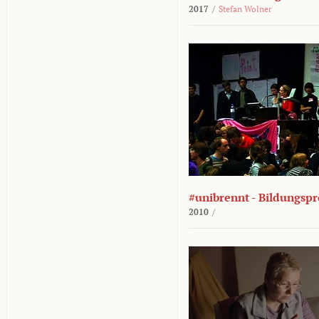
2017
/
Stefan Wolner
#unibrennt - Bildungspr
2010
/