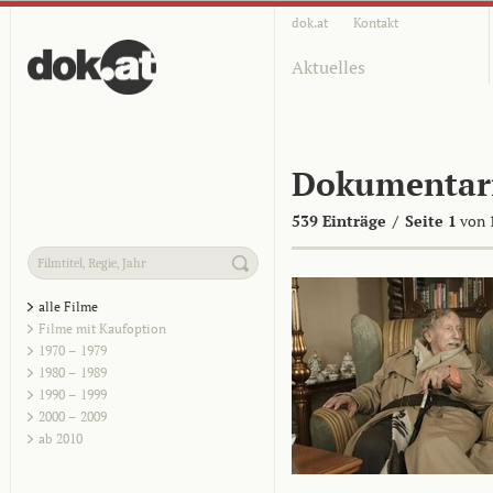
dok.at
Kontakt
Aktuelles
Dokumentar
539 Einträge
/
Seite 1
von 
alle Filme
Filme mit Kaufoption
1970 – 1979
1980 – 1989
1990 – 1999
2000 – 2009
ab 2010