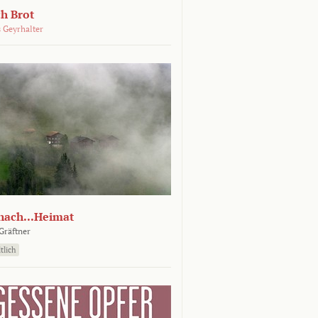
ch Brot
 Geyrhalter
nach...Heimat
Gräftner
tlich