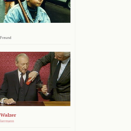
 Freund
 Walzer
ckermann