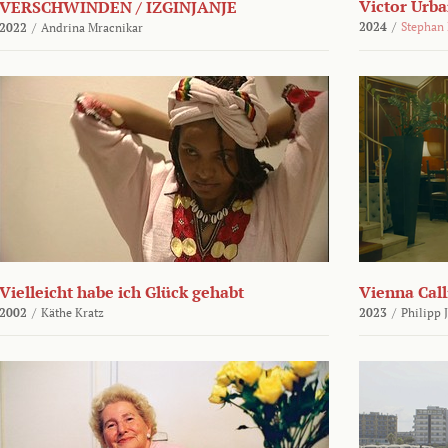
Victor Urba
VERSCHWINDEN / IZGINJANJE
2024
/
Stephan
2022
/
Andrina Mracnikar
Vielleicht habe ich Glück gehabt
Vienna Call
2002
/
Käthe Kratz
2023
/
Philipp 