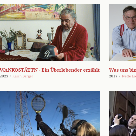
WANKOSTÄTTN - Ein Überlebender erzählt
Was uns bi
2023
/
Karin Berger
2017
/
Ivette L