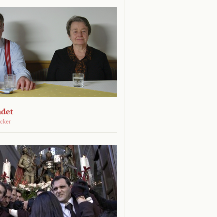
ndet
öcker