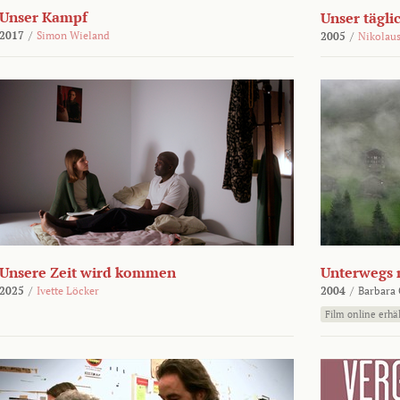
Unser Kampf
Unser tägli
2017
/
Simon Wieland
2005
/
Nikolaus
Unsere Zeit wird kommen
Unterwegs 
2025
/
Ivette Löcker
2004
/
Barbara 
Film online erhäl