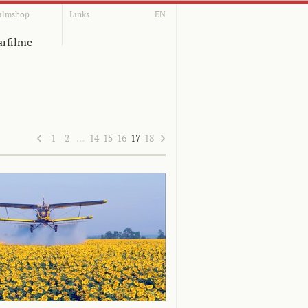
ilmshop
Links
EN
rfilme
1
2
…
14
15
16
17
18