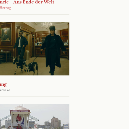
ncic – Ans Ende der Welt
 Herzog
ing
Jedicke