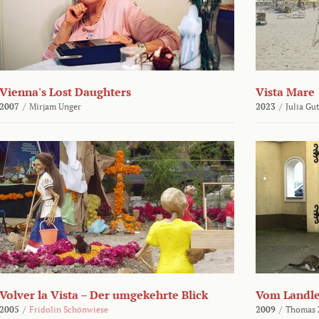
Vienna's Lost Daughters
Vista Mare
2007
/
Mirjam Unger
2023
/
Julia Gu
Volver la Vista – Der umgekehrte Blick
Vom Landl
2005
/
Fridolin Schönwiese
2009
/
Thomas 