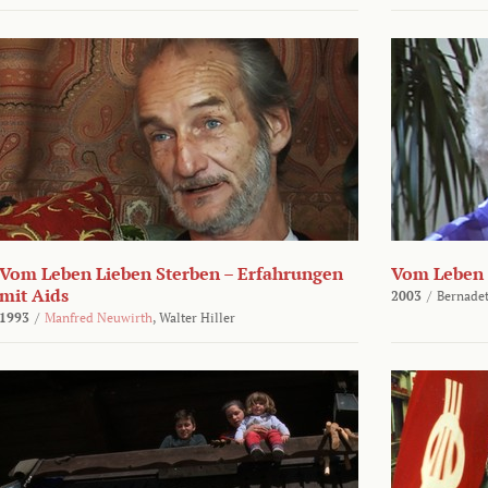
Vom Leben Lieben Sterben – Erfahrungen
Vom Leben 
mit Aids
2003
/
Bernadet
1993
/
Manfred Neuwirth
,
Walter Hiller