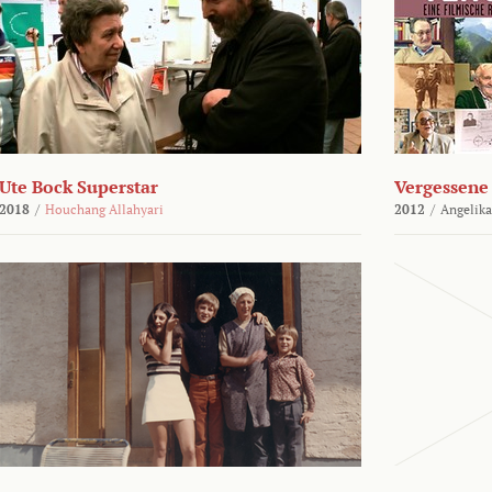
Ute Bock Superstar
Vergessene 
2018
/
Houchang Allahyari
2012
/
Angelika