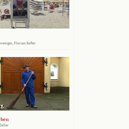
tweniger,
Florian Kofler
eben
Zeller