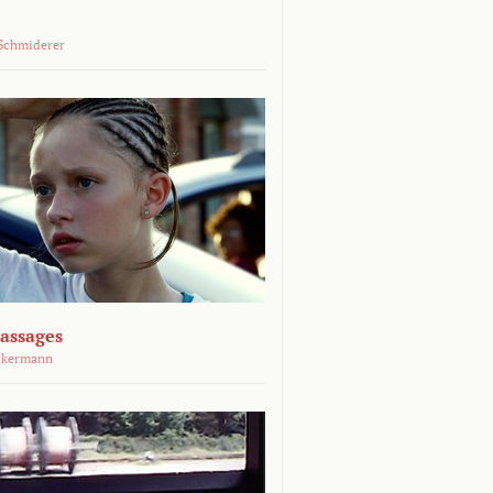
Schmiderer
assages
ckermann