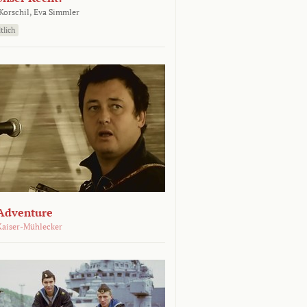
orschil,
Eva Simmler
tlich
Adventure
Kaiser-Mühlecker