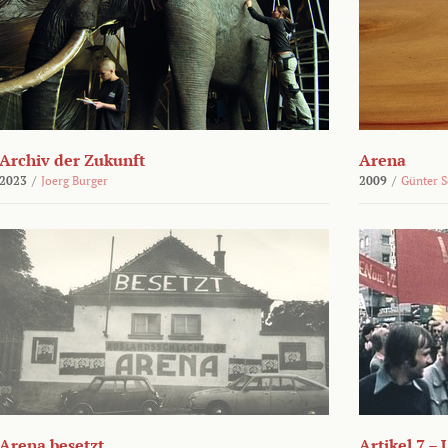
Archiv der Zukunft
Arena
2023
/
Joerg Burger
2009
/
Günter 
Arena besetzt
Artikel 7 –