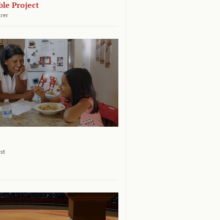
le Project
rer
st