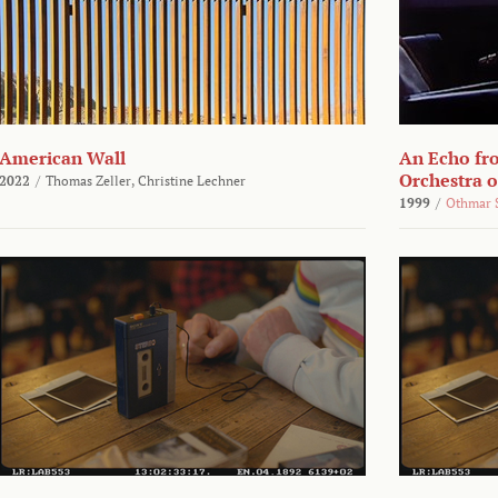
American Wall
An Echo fr
Orchestra 
2022
/
Thomas Zeller,
Christine Lechner
1999
/
Othmar 