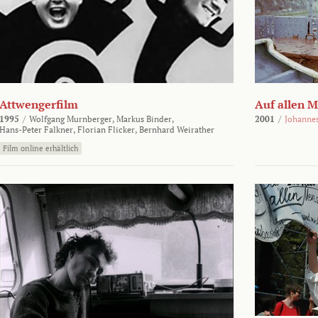
Attwengerfilm
Auf allen 
1995
/
Wolfgang Murnberger,
Markus Binder,
2001
/
Johanne
Hans-Peter Falkner,
Florian Flicker,
Bernhard Weirather
Film online erhältlich