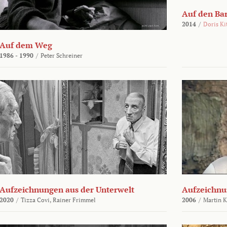
Auf den Ba
2014
/
Doris Ki
Auf dem Weg
1986 - 1990
/
Peter Schreiner
Aufzeichnungen aus der Unterwelt
Aufzeichnu
2020
/
Tizza Covi,
Rainer Frimmel
2006
/
Martin 