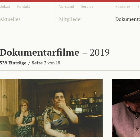
dok.at
Kontakt
Vorstand
Service
Förderer
F
Aktuelles
Mitglieder
Dokumenta
Dokumentarfilme
– 2019
539 Einträge
/
Seite 2
von 18