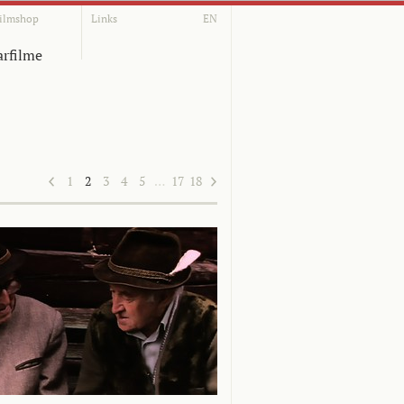
ilmshop
Links
EN
rfilme
1
2
3
4
5
…
17
18