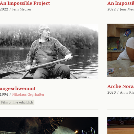
An Impossible Project
An Impossib
2022
/
Jens Meurer
2022
/
Jens Meu
Arche Nora
angeschwemmt
2020
/
Anna Kir
1994
/
Nikolaus Geyrhalter
Film online erhältlich