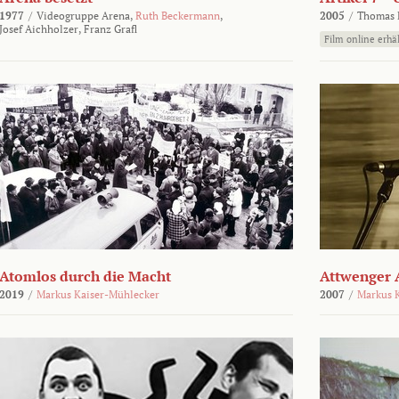
1977
/
Videogruppe Arena,
Ruth Beckermann
,
2005
/
Thomas K
Josef Aichholzer,
Franz Grafl
Film online erhäl
Atomlos durch die Macht
Attwenger 
2019
/
Markus Kaiser-Mühlecker
2007
/
Markus 