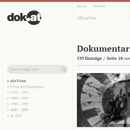
dok.at
Kontakt
Aktuelles
Dokumentar
539 Einträge
/
Seite 18
von
alle Filme
Filme mit Kaufoption
1970 – 1979
1980 – 1989
1990 – 1999
2000 – 2009
ab 2010