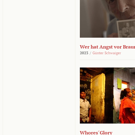
Wer hat Angst vor Brau
2023
/
Günter Schwaiger
Whores´Glory