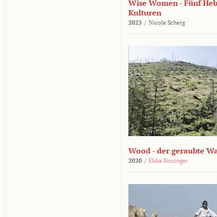
Wise Women - Fünf He
Kulturen
2025
/
Nicole Scherg
Wood - der geraubte W
2020
/
Ebba Sinzinger