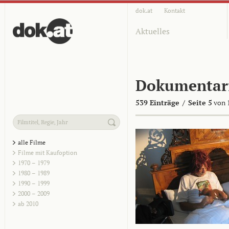
dok.at
Kontakt
Aktuelles
Dokumentar
539 Einträge
/
Seite 5
von 
alle Filme
Filme mit Kaufoption
1970 – 1979
1980 – 1989
1990 – 1999
2000 – 2009
ab 2010