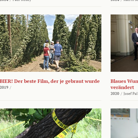
BIER! Der beste Film, der je gebraut wurde
Blaues Wund
verändert
2019
/
2020
/
Josef Pa