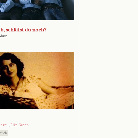
b, schläfst du noch?
Bohun
ceanu
,
Elke Groen
tlich