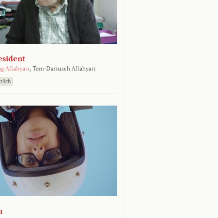
esident
g Allahyari
,
Tom-Dariusch Allahyari
tlich
n