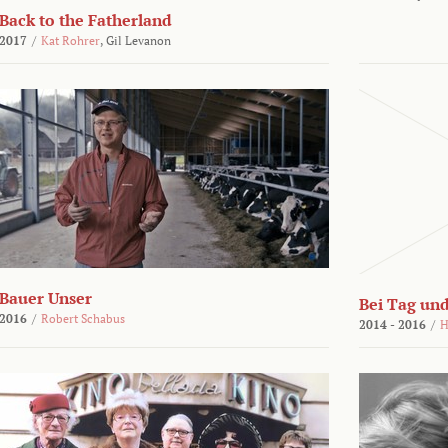
Back to the Fatherland
2017
/
Kat Rohrer
,
Gil Levanon
Bauer Unser
Bei Tag und
2016
/
Robert Schabus
2014 - 2016
/
H