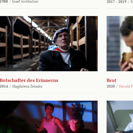
1988
/
Josef Aichholzer
2017 - 2019
/
M
Botschafter des Erinnerns
Brot
2014
/
Magdalena Żelasko
2020
/
Harald F