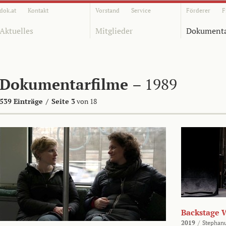
dok.at
Kontakt
Vorstand
Service
Förderer
F
Aktuelles
Mitglieder
Dokumenta
Dokumentarfilme
– 1989
539 Einträge
/
Seite 3
von 18
Backstage 
2019
/
Stephan