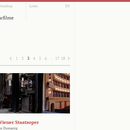
ilmshop
Links
EN
rfilme
1
2
3
4
5
6
…
17
18
Wiener Staatsoper
us Domanig