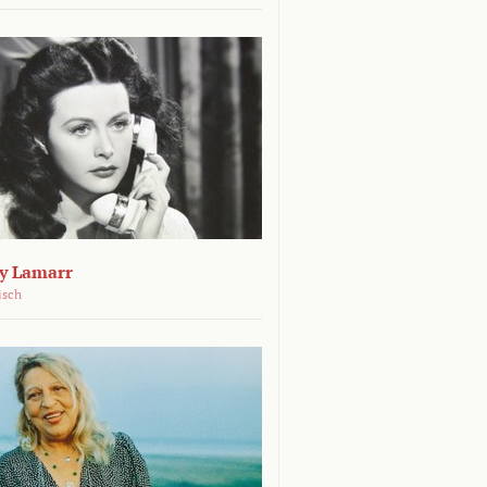
dy Lamarr
isch