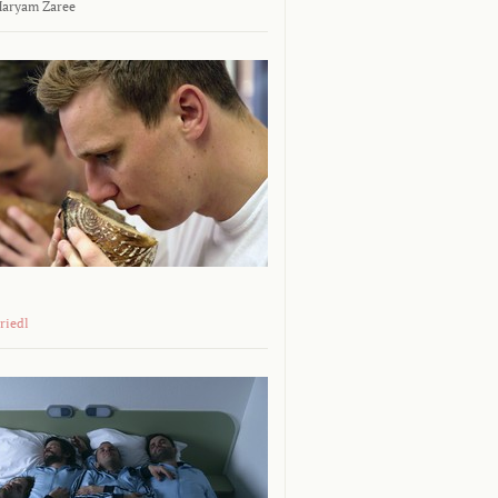
aryam Zaree
riedl