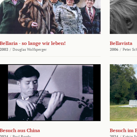
Bellaria - so lange wir leben!
Bellavista
2002
/
Douglas Wolfsperger
2006
/
Peter Sc
Besuch aus China
Besuch im 
2024
/
Paul Rosdy
2024
/
Katrin S