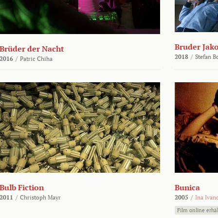
Bruder Jako
Brüder der Nacht
2018
/
Stefan 
2016
/
Patric Chiha
Bulb Fiction
Bunica
2011
/
Christoph Mayr
2005
/
Ina Ivan
Film online erhäl