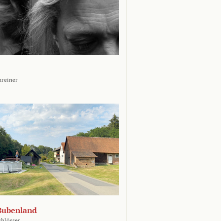
hreiner
Bubenland
chlösser