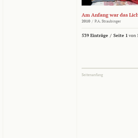
Am Anfang war das Lic
2010
/
P.A. Straubinger
539 Einträge
/
Seite 1
von 
Seitenanfang