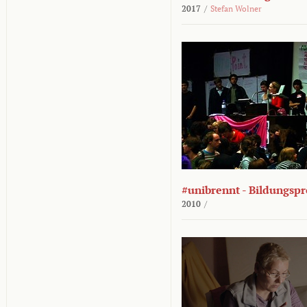
2017
/
Stefan Wolner
#unibrennt - Bildungspr
2010
/