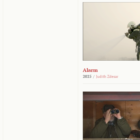
Alarm
2025
/
Judith Zdesar