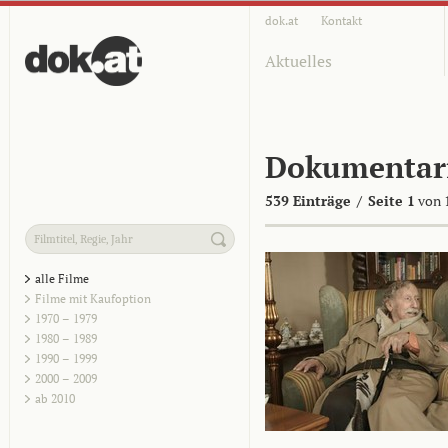
dok.at
Kontakt
Aktuelles
Dokumentar
539 Einträge
/
Seite 1
von 
alle Filme
Filme mit Kaufoption
1970 – 1979
1980 – 1989
1990 – 1999
2000 – 2009
ab 2010