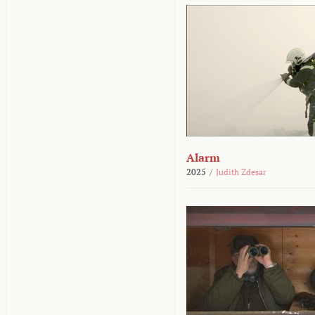
Alarm
2025
/
Judith Zdesar