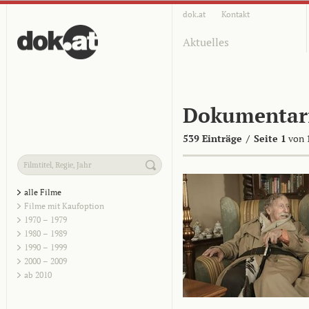
dok.at
Kontakt
Aktuelles
Dokumentar
539 Einträge
/
Seite 1
von 
alle Filme
Filme mit Kaufoption
1970 – 1979
1980 – 1989
1990 – 1999
2000 – 2009
ab 2010