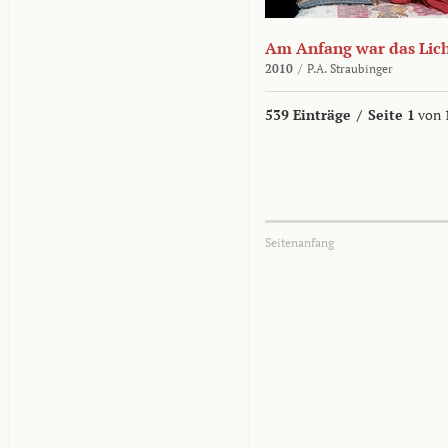
Am Anfang war das Lic
2010
/
P.A. Straubinger
539 Einträge
/
Seite 1
von 
Seitenanfang