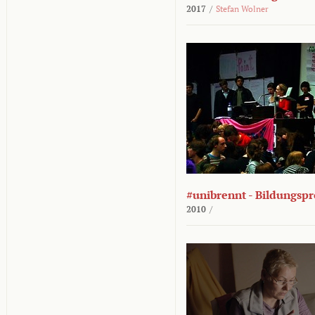
2017
/
Stefan Wolner
#unibrennt - Bildungspr
2010
/