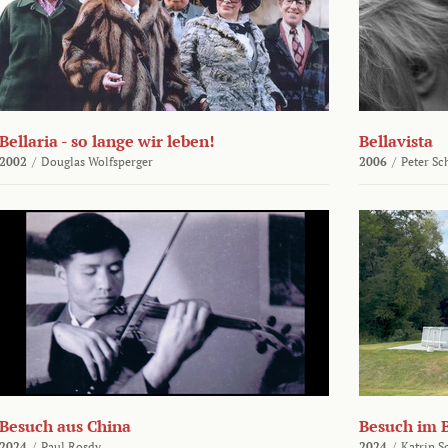
Bellaria - so lange wir leben!
Bellavista
2002
/
Douglas Wolfsperger
2006
/
Peter Sc
Besuch aus China
Besuch im 
2024
/
Paul Rosdy
2024
/
Katrin S