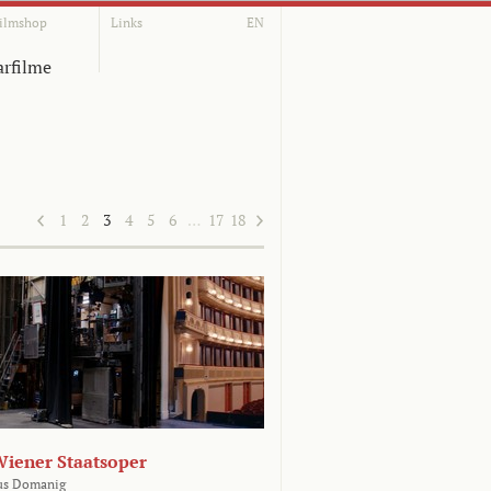
ilmshop
Links
EN
rfilme
1
2
3
4
5
6
…
17
18
Wiener Staatsoper
us Domanig