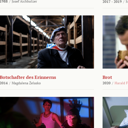
1988
/
Josef Aichholzer
2017 - 2019
/
M
Botschafter des Erinnerns
Brot
2014
/
Magdalena Żelasko
2020
/
Harald F