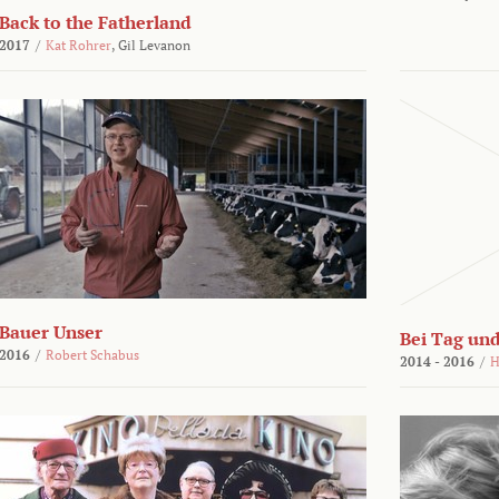
Back to the Fatherland
2017
/
Kat Rohrer
,
Gil Levanon
Bauer Unser
Bei Tag und
2016
/
Robert Schabus
2014 - 2016
/
H