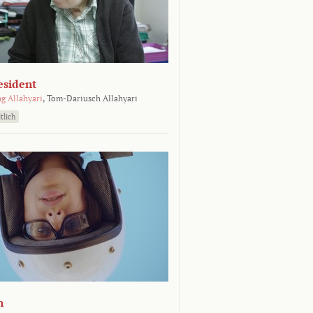
esident
g Allahyari
,
Tom-Dariusch Allahyari
tlich
n