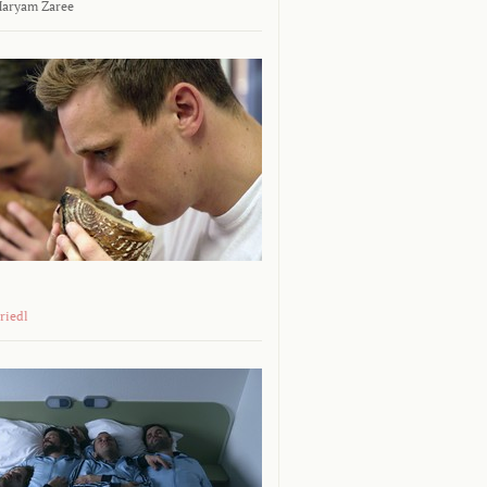
aryam Zaree
riedl