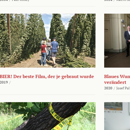
BIER! Der beste Film, der je gebraut wurde
Blaues Wund
verändert
2019
/
2020
/
Josef Pa