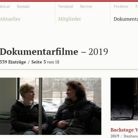
dok.at
Kontakt
Vorstand
Service
Förderer
F
Aktuelles
Mitglieder
Dokumenta
Dokumentarfilme
– 2019
539 Einträge
/
Seite 3
von 18
Backstage 
2019
/
Stephan