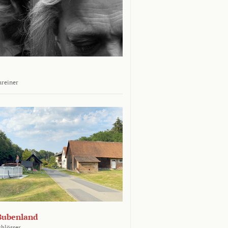
hreiner
Bubenland
chlösser