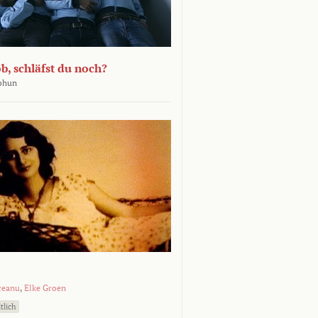
b, schläfst du noch?
Bohun
ceanu
,
Elke Groen
tlich