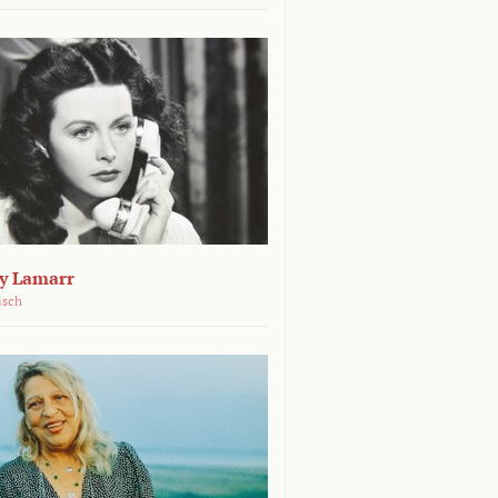
dy Lamarr
isch