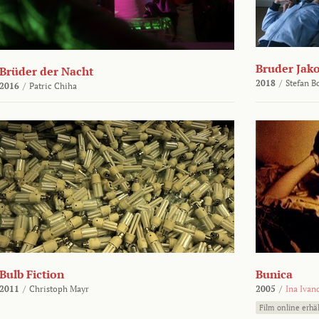
Bruder Jako
Brüder der Nacht
2018
/
Stefan 
2016
/
Patric Chiha
Bulb Fiction
Bunica
2011
/
Christoph Mayr
2005
/
Ina Ivan
Film online erhäl