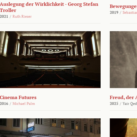
Auslegung der Wirklichkeit - Georg Stefan
Bewegungen
Troller
2019
/
Sebasti
2021
/
Ruth Rieser
Cinema Futures
Freud, der 
2016
/
Michael Palm
2025
/
Yair Qed