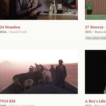
24 Stunden
27 Storeys 
2024
/
Harald Friedl
2023
/
Bianca G
Film online erhäl
7915 KM
A Boy's Life
2008
/
Nikolaus Geyrhalter
2023
/
Florian 