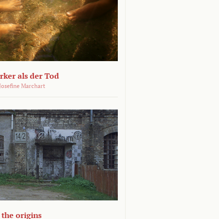
ärker als der Tod
 Josefine Marchart
the origins