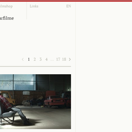
ilmshop
Links
EN
rfilme
1
2
3
4
…
17
18