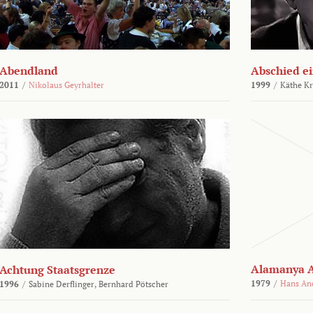
Abendland
Abschied ei
2011
/
Nikolaus Geyrhalter
1999
/
Käthe Kr
Alamanya A
Achtung Staatsgrenze
1979
/
Hans An
1996
/
Sabine Derflinger,
Bernhard Pötscher