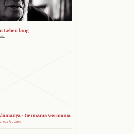
n Leben lang
atz
lamanya - Germania Germania
dreas Guttner