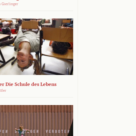
 Gierlinger
r Die Schule des Lebens
ttler