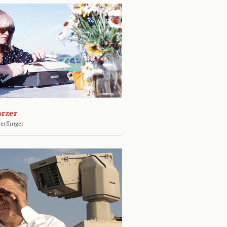
arzer
erflinger