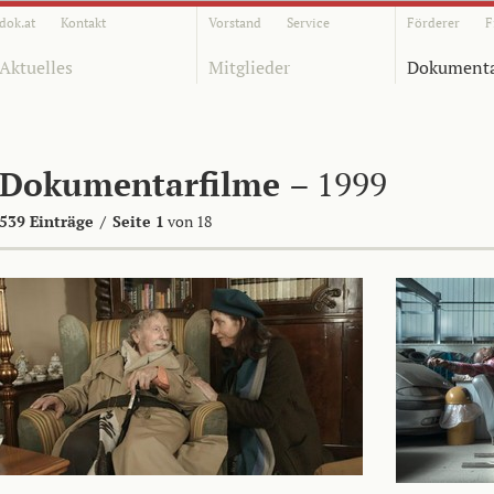
dok.at
Kontakt
Vorstand
Service
Förderer
F
Aktuelles
Mitglieder
Dokumenta
Dokumentarfilme
– 1999
539 Einträge
/
Seite 1
von 18