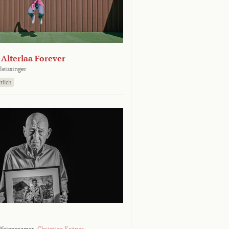
- Alterlaa Forever
leissinger
tlich
Weigensamer,
Christian Krönes