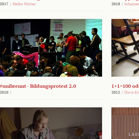
2017
/
Stefan Wolner
2018
/
Johannes
#unibrennt - Bildungsprotest 2.0
1+1=100 ode
2010
/
2012
/
Doris Ki