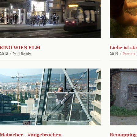
KINO WIEN FILM
Liebe ist st
2018
/
Paul Rosdy
2019
/
Patricia
Mabacher – #ungebrochen
Remapping 