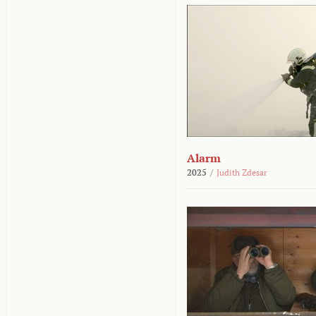
Alarm
2025
/
Judith Zdesar