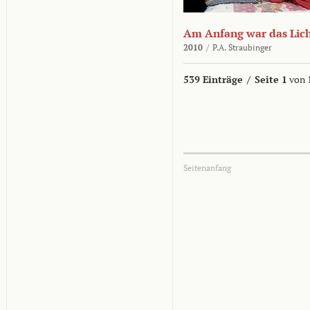
Am Anfang war das Lic
2010
/
P.A. Straubinger
539 Einträge
/
Seite 1
von 
Seitenanfang