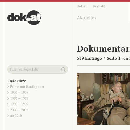
dok.at
Kontakt
Aktuelles
Dokumentar
539 Einträge
/
Seite 1
von 
alle Filme
Filme mit Kaufoption
1970 – 1979
1980 – 1989
1990 – 1999
2000 – 2009
ab 2010