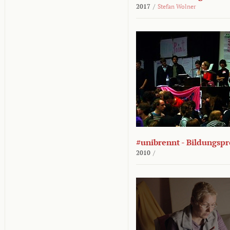
2017
/
Stefan Wolner
#unibrennt - Bildungspr
2010
/