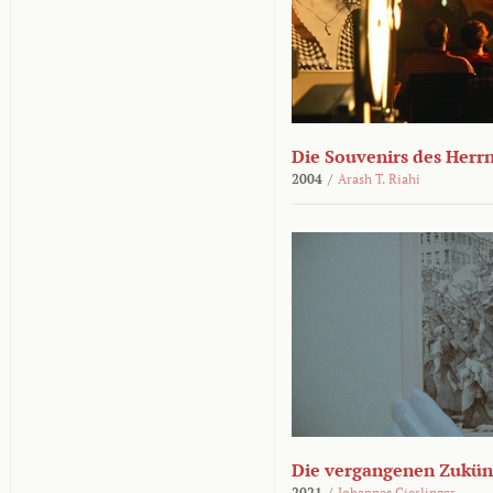
Die Souvenirs des Herr
2004
/
Arash T. Riahi
Die vergangenen Zukün
2021
/
Johannes Gierlinger