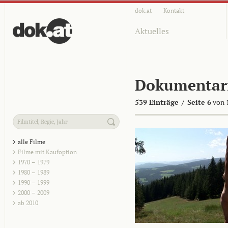
dok.at
Kontakt
Aktuelles
Dokumentar
539 Einträge
/
Seite 6
von 
alle Filme
Filme mit Kaufoption
1970 – 1979
1980 – 1989
1990 – 1999
2000 – 2009
ab 2010