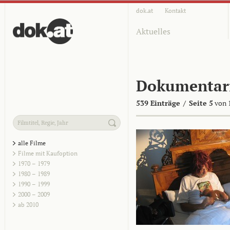
dok.at
Kontakt
Aktuelles
Dokumentar
539 Einträge
/
Seite 5
von 
alle Filme
Filme mit Kaufoption
1970 – 1979
1980 – 1989
1990 – 1999
2000 – 2009
ab 2010