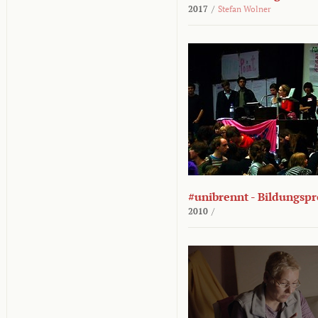
2017
/
Stefan Wolner
#unibrennt - Bildungspr
2010
/