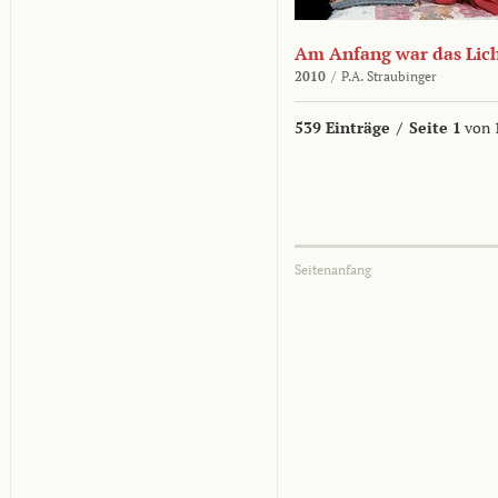
Am Anfang war das Lic
2010
/
P.A. Straubinger
539 Einträge
/
Seite 1
von 
Seitenanfang