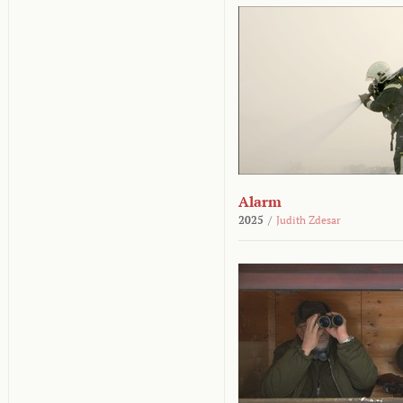
Alarm
2025
/
Judith Zdesar