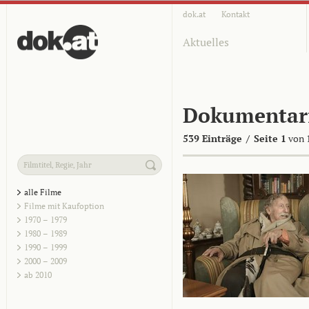
dok.at
Kontakt
Aktuelles
Dokumentar
539 Einträge
/
Seite 1
von 
alle Filme
Filme mit Kaufoption
1970 – 1979
1980 – 1989
1990 – 1999
2000 – 2009
ab 2010