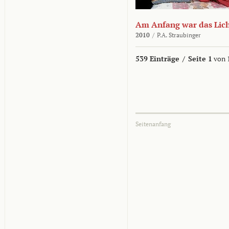
Am Anfang war das Lic
2010
/
P.A. Straubinger
539 Einträge
/
Seite 1
von 
Seitenanfang