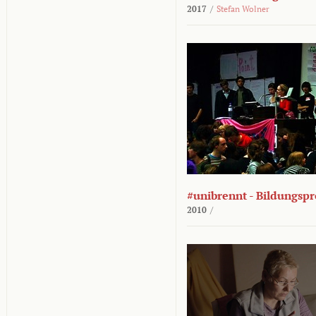
2017
/
Stefan Wolner
#unibrennt - Bildungspr
2010
/