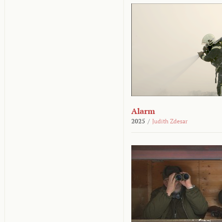
Alarm
2025
/
Judith Zdesar