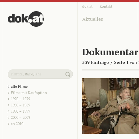
dok.at
Kontakt
Aktuelles
Dokumentar
539 Einträge
/
Seite 1
von 
alle Filme
Filme mit Kaufoption
1970 – 1979
1980 – 1989
1990 – 1999
2000 – 2009
ab 2010