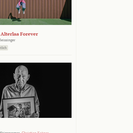
- Alterlaa Forever
leissinger
tlich
Weigensamer,
Christian Krönes