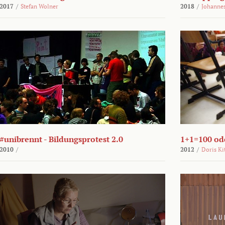
2017
/
Stefan Wolner
2018
/
Johannes
#unibrennt - Bildungsprotest 2.0
1+1=100 ode
2010
/
2012
/
Doris Ki