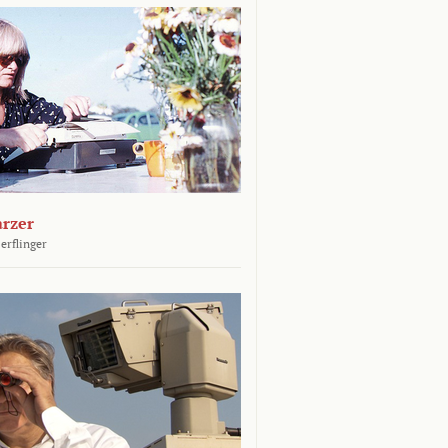
arzer
erflinger