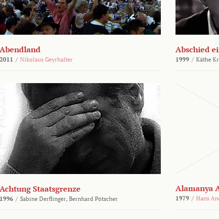
Abendland
Abschied ei
2011
/
Nikolaus Geyrhalter
1999
/
Käthe Kr
Alamanya A
Achtung Staatsgrenze
1979
/
Hans An
1996
/
Sabine Derflinger,
Bernhard Pötscher