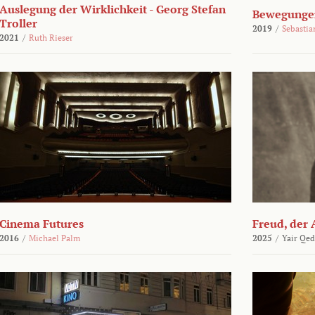
Auslegung der Wirklichkeit - Georg Stefan
Bewegungen
Troller
2019
/
Sebasti
2021
/
Ruth Rieser
Cinema Futures
Freud, der 
2016
/
Michael Palm
2025
/
Yair Qed