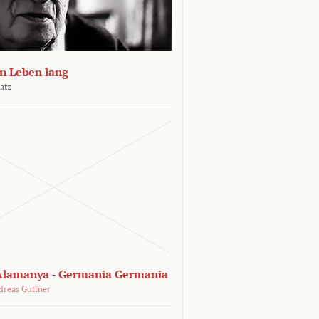
n Leben lang
atz
lamanya - Germania Germania
dreas Guttner