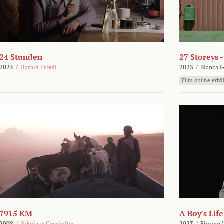
24 Stunden
27 Storeys 
2024
/
Harald Friedl
2023
/
Bianca G
Film online erhäl
7915 KM
A Boy's Life
2008
/
Nikolaus Geyrhalter
2023
/
Florian 