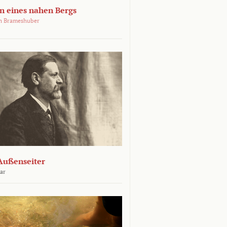
 eines nahen Bergs
an Brameshuber
Außenseiter
ar