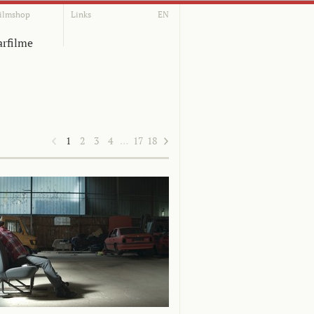
ilmshop
Links
EN
rfilme
1
2
3
4
…
17
18