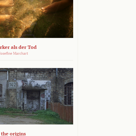
ärker als der Tod
 Josefine Marchart
the origins