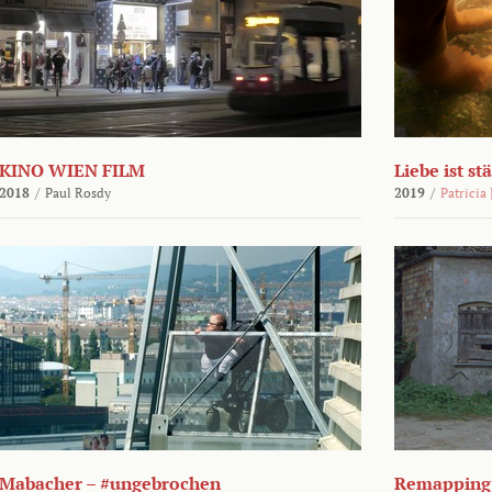
KINO WIEN FILM
Liebe ist st
2018
/
Paul Rosdy
2019
/
Patricia
Mabacher – #ungebrochen
Remapping 