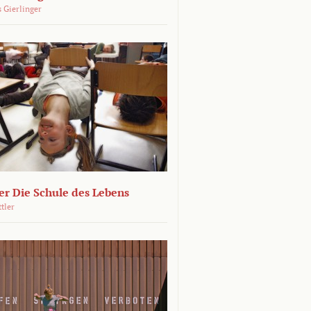
 Gierlinger
r Die Schule des Lebens
ttler