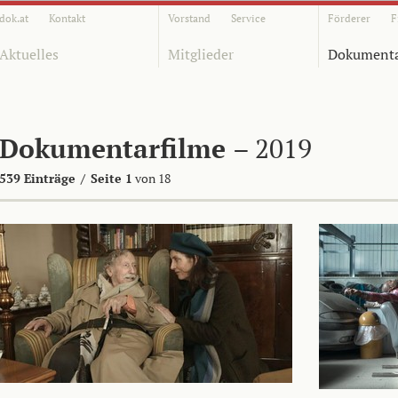
dok.at
Kontakt
Vorstand
Service
Förderer
F
Aktuelles
Mitglieder
Dokumenta
Dokumentarfilme
– 2019
539 Einträge
/
Seite 1
von 18