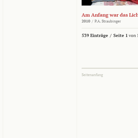
Am Anfang war das Lic
2010
/
P.A. Straubinger
539 Einträge
/
Seite 1
von 
Seitenanfang