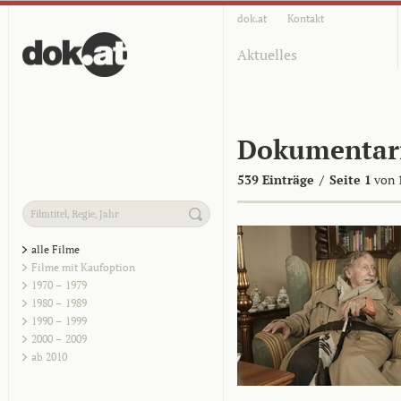
dok.at
Kontakt
Aktuelles
Dokumentar
539 Einträge
/
Seite 1
von 
alle Filme
Filme mit Kaufoption
1970 – 1979
1980 – 1989
1990 – 1999
2000 – 2009
ab 2010