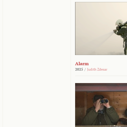
Alarm
2025
/
Judith Zdesar