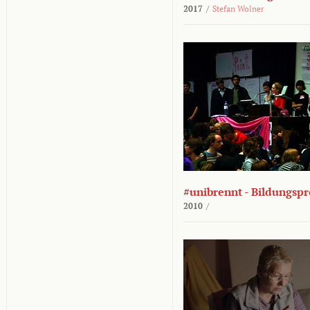
2017
/
Stefan Wolner
#unibrennt - Bildungspr
2010
/