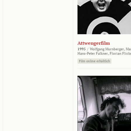
Attwengerfilm
1995
/
Wolfgang Murnberger,
Mar
Hans-Peter Falkner,
Florian Flick
Film online erhältlich