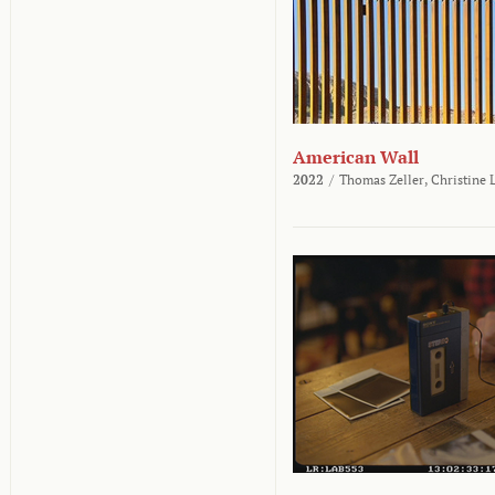
American Wall
2022
/
Thomas Zeller,
Christine 