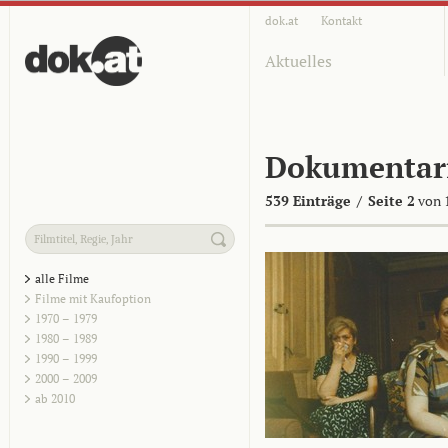
dok.at
Kontakt
Aktuelles
Dokumentar
539 Einträge
/
Seite 2
von 
alle Filme
Filme mit Kaufoption
1970 – 1979
1980 – 1989
1990 – 1999
2000 – 2009
ab 2010