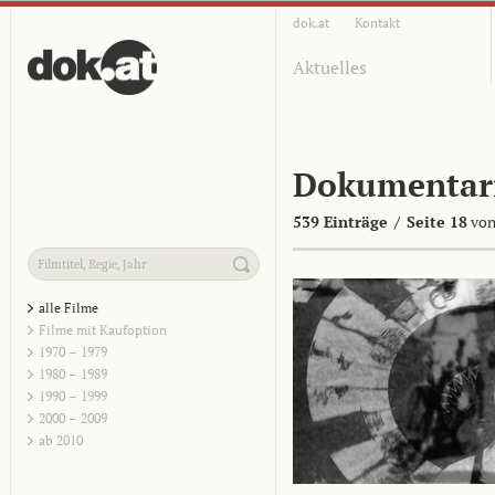
dok.at
Kontakt
Aktuelles
Dokumentar
539 Einträge
/
Seite 18
von
alle Filme
Filme mit Kaufoption
1970 – 1979
1980 – 1989
1990 – 1999
2000 – 2009
ab 2010