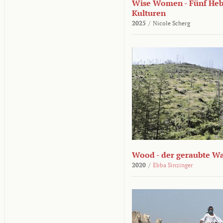
Wise Women - Fünf He
Kulturen
2025
/
Nicole Scherg
Wood - der geraubte W
2020
/
Ebba Sinzinger