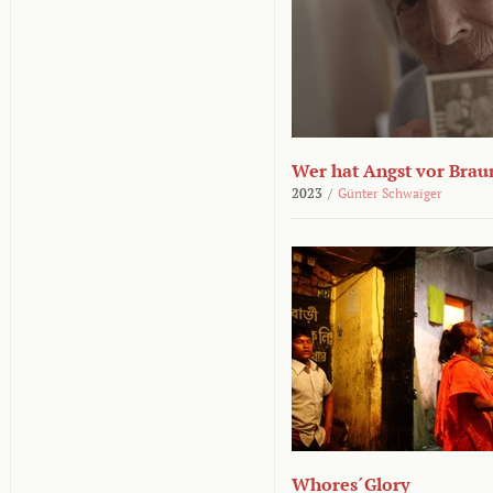
Wer hat Angst vor Brau
2023
/
Günter Schwaiger
Whores´Glory