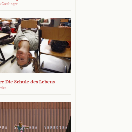
 Gierlinger
r Die Schule des Lebens
ttler