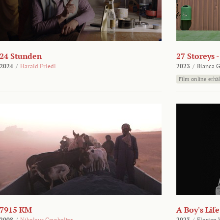
24 Stunden
27 Storeys 
2024
/
Harald Friedl
2023
/
Bianca G
Film online erhäl
7915 KM
A Boy's Life
2008
/
Nikolaus Geyrhalter
2023
/
Florian 