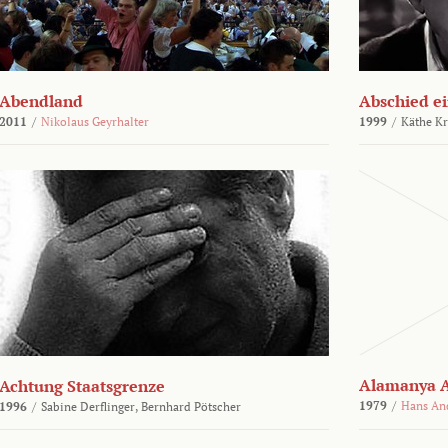
Abendland
Abschied ei
2011
/
Nikolaus Geyrhalter
1999
/
Käthe Kr
Alamanya A
Achtung Staatsgrenze
1979
/
Hans An
1996
/
Sabine Derflinger,
Bernhard Pötscher