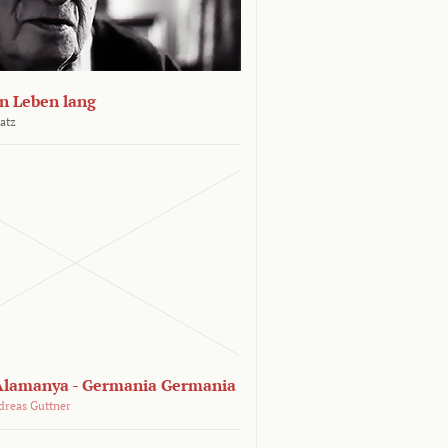
n Leben lang
atz
lamanya - Germania Germania
dreas Guttner