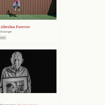
- Alterlaa Forever
leissinger
tlich
Weigensamer,
Christian Krönes