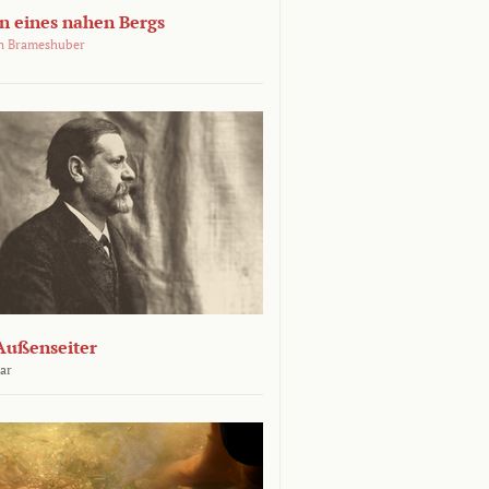
 eines nahen Bergs
an Brameshuber
Außenseiter
ar