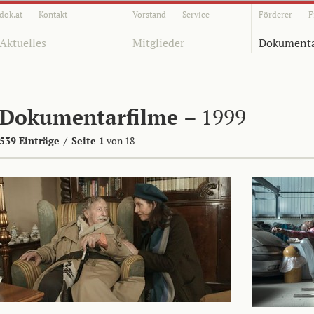
dok.at
Kontakt
Vorstand
Service
Förderer
F
Aktuelles
Mitglieder
Dokumenta
Dokumentarfilme
– 1999
539 Einträge
/
Seite 1
von 18