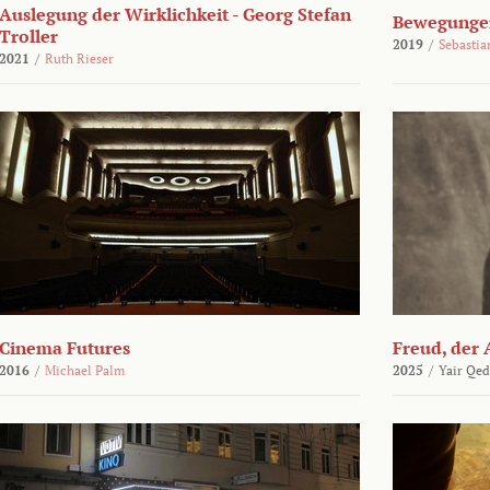
Auslegung der Wirklichkeit - Georg Stefan
Bewegungen
Troller
2019
/
Sebasti
2021
/
Ruth Rieser
Cinema Futures
Freud, der 
2016
/
Michael Palm
2025
/
Yair Qed