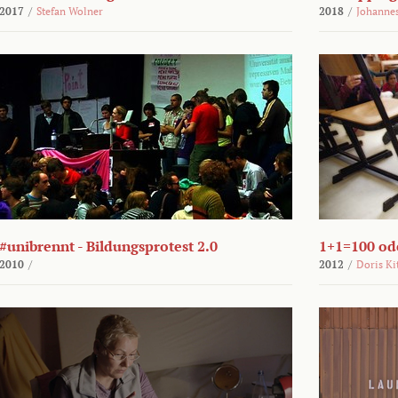
2017
/
Stefan Wolner
2018
/
Johannes
#unibrennt - Bildungsprotest 2.0
1+1=100 ode
2010
/
2012
/
Doris Ki