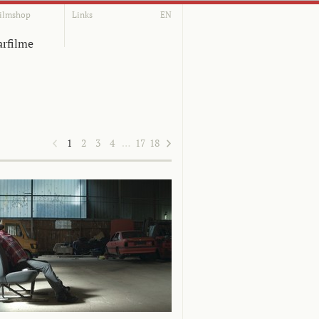
ilmshop
Links
EN
rfilme
1
2
3
4
…
17
18