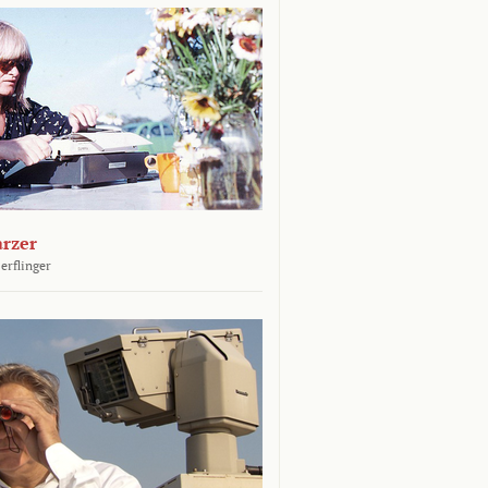
arzer
erflinger