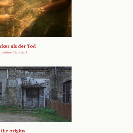
ärker als der Tod
 Josefine Marchart
the origins