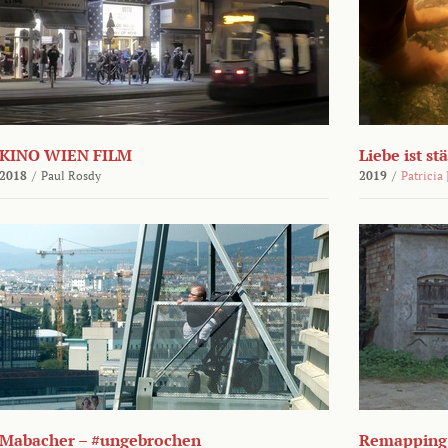
KINO WIEN FILM
Liebe ist st
2018
/
Paul Rosdy
2019
/
Patricia
Mabacher – #ungebrochen
Remapping 